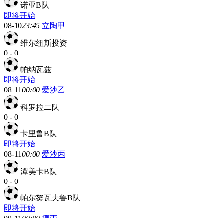
诺亚B队
即将开始
08-10
23:45
立陶甲
维尔纽斯投资
0
-
0
帕纳瓦兹
即将开始
08-11
00:00
爱沙乙
科罗拉二队
0
-
0
卡里鲁B队
即将开始
08-11
00:00
爱沙丙
潭美卡B队
0
-
0
帕尔努瓦夫鲁B队
即将开始