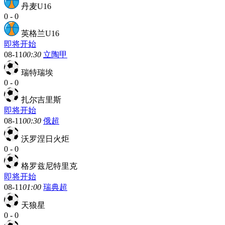
丹麦U16
0
-
0
英格兰U16
即将开始
08-11
00:30
立陶甲
瑞特瑞埃
0
-
0
扎尔吉里斯
即将开始
08-11
00:30
俄超
沃罗涅日火炬
0
-
0
格罗兹尼特里克
即将开始
08-11
01:00
瑞典超
天狼星
0
-
0