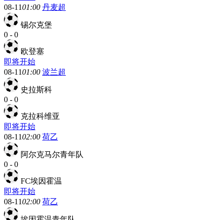
08-11
01:00
丹麦超
锡尔克堡
0
-
0
欧登塞
即将开始
08-11
01:00
波兰超
史拉斯科
0
-
0
克拉科维亚
即将开始
08-11
02:00
荷乙
阿尔克马尔青年队
0
-
0
FC埃因霍温
即将开始
08-11
02:00
荷乙
埃因霍温青年队