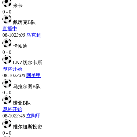
米卡
0
-
0
佩历克B队
直播中
08-10
23:00
乌克超
卡帕迪
0
-
0
LNZ切尔卡斯
即将开始
08-10
23:00
阿美甲
乌拉尔图B队
0
-
0
诺亚B队
即将开始
08-10
23:45
立陶甲
维尔纽斯投资
0
-
0