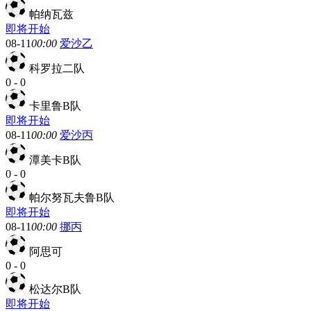
帕纳瓦兹
即将开始
08-11
00:00
爱沙乙
科罗拉二队
0
-
0
卡里鲁B队
即将开始
08-11
00:00
爱沙丙
潭美卡B队
0
-
0
帕尔努瓦夫鲁B队
即将开始
08-11
00:00
挪丙
阿思可
0
-
0
松达尔B队
即将开始