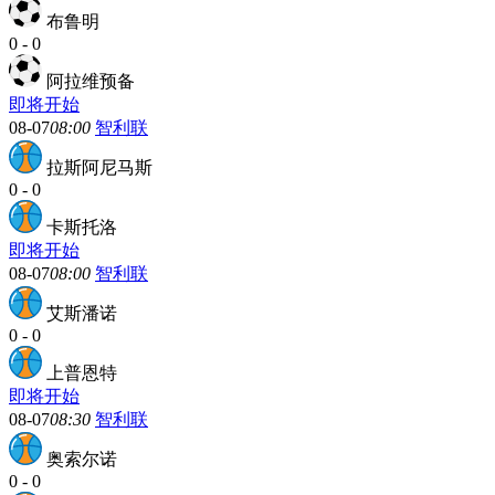
布鲁明
0
-
0
阿拉维预备
即将开始
08-07
08:00
智利联
拉斯阿尼马斯
0
-
0
卡斯托洛
即将开始
08-07
08:00
智利联
艾斯潘诺
0
-
0
上普恩特
即将开始
08-07
08:30
智利联
奥索尔诺
0
-
0