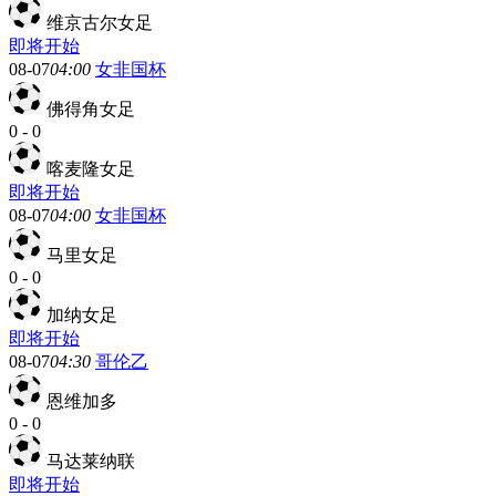
维京古尔女足
即将开始
08-07
04:00
女非国杯
佛得角女足
0
-
0
喀麦隆女足
即将开始
08-07
04:00
女非国杯
马里女足
0
-
0
加纳女足
即将开始
08-07
04:30
哥伦乙
恩维加多
0
-
0
马达莱纳联
即将开始