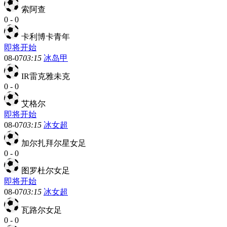
索阿查
0
-
0
卡利博卡青年
即将开始
08-07
03:15
冰岛甲
IR雷克雅未克
0
-
0
艾格尔
即将开始
08-07
03:15
冰女超
加尔扎拜尔星女足
0
-
0
图罗杜尔女足
即将开始
08-07
03:15
冰女超
瓦路尔女足
0
-
0