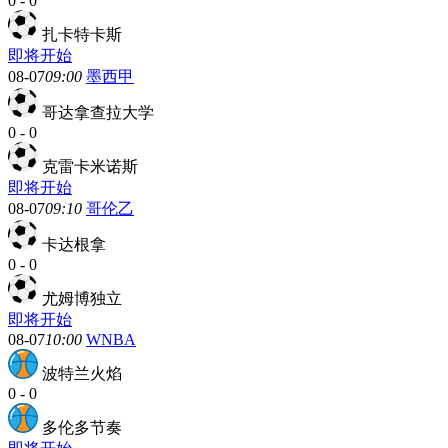
0
-
0
扎卡特卡斯
即将开始
08-07
09:00
墨西甲
哥达拿查拉大学
0
-
0
克雷卡米诺斯
即将开始
08-07
09:10
哥伦乙
卡达根拿
0
-
0
尤姆博独立
即将开始
08-07
10:00
WNBA
波特兰火焰
0
-
0
多伦多节奏