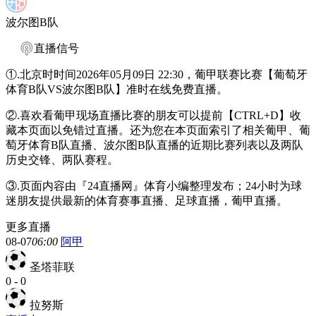
波尔图B队
直播信号
①.北京时时间2026年05月09日 22:30，葡甲联赛比赛【葡萄牙
体育B队VS波尔图B队】准时在线免费直播。
②.喜欢看葡甲现场直播比赛的朋友可以提前【CTRL+D】收
藏本页面以免错过直播。还为您在本页面索引了相关葡甲、葡
萄牙体育B队直播、波尔图B队直播的近期比赛列表以及两队
历史交锋、两队赛程。
③.页面内容由『24直播网』体育小编整理发布；24小时为球
迷朋友提供最新的体育赛事直播、足球直播，葡甲直播。
更多直播
08-07
06:00
阿甲
圣塔菲联
0
-
0
拉努斯