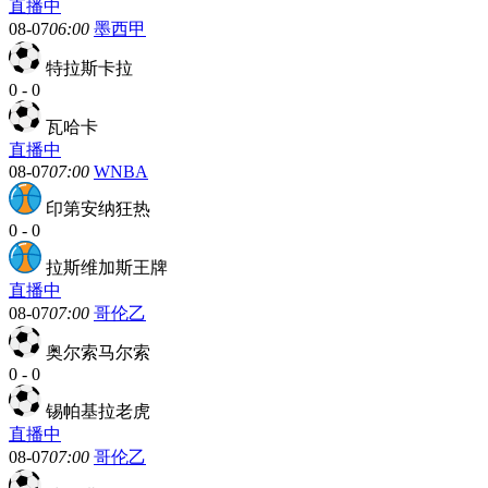
直播中
08-07
06:00
墨西甲
特拉斯卡拉
0
-
0
瓦哈卡
直播中
08-07
07:00
WNBA
印第安纳狂热
0
-
0
拉斯维加斯王牌
直播中
08-07
07:00
哥伦乙
奥尔索马尔索
0
-
0
锡帕基拉老虎
直播中
08-07
07:00
哥伦乙