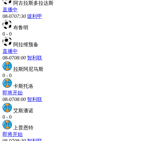
阿古拉斯多拉达斯
直播中
08-07
07:30
玻利甲
布鲁明
0
-
0
阿拉维预备
直播中
08-07
08:00
智利联
拉斯阿尼马斯
0
-
0
卡斯托洛
即将开始
08-07
08:00
智利联
艾斯潘诺
0
-
0
上普恩特
即将开始
08-07
08:30
智利联