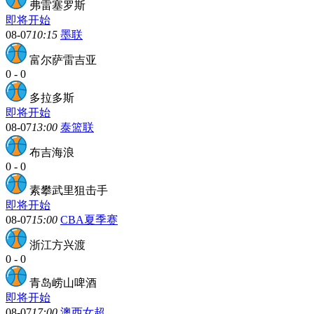
弗雷塞罗斯
即将开始
08-07
10:15
墨联
富尔萨雷吉亚
0
-
0
多拉多斯
即将开始
08-07
13:00
泰篮联
布吉海浪
0
-
0
素攀武里狙击手
即将开始
08-07
15:00
CBA夏季赛
浙江方兴渡
0
-
0
青岛崂山啤酒
即将开始
08-07
17:00
澳西女超