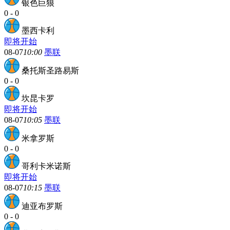
银色巨狼
0
-
0
墨西卡利
即将开始
08-07
10:00
墨联
桑托斯圣路易斯
0
-
0
坎昆卡罗
即将开始
08-07
10:05
墨联
米拿罗斯
0
-
0
哥利卡米诺斯
即将开始
08-07
10:15
墨联
迪亚布罗斯
0
-
0