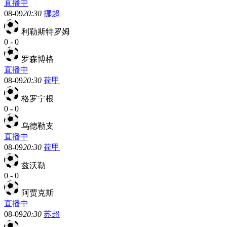
直播中
08-09
20:30
挪超
利勒斯特罗姆
0
-
0
罗森博格
直播中
08-09
20:30
荷甲
格罗宁根
0
-
0
乌德勒支
直播中
08-09
20:30
荷甲
兹沃勒
0
-
0
阿贾克斯
直播中
08-09
20:30
苏超