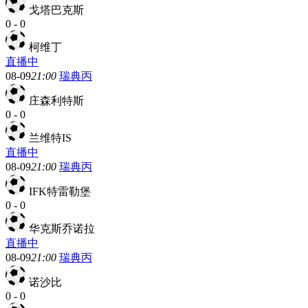
戈塔巴克斯
0
-
0
柯维丁
直播中
08-09
21:00
瑞典丙
庄森利特斯
0
-
0
兰维特IS
直播中
08-09
21:00
瑞典丙
IFK特雷勒堡
0
-
0
华克斯乔诺拉
直播中
08-09
21:00
瑞典丙
诺沙比
0
-
0