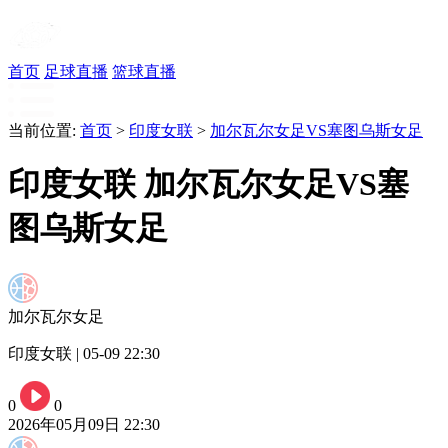
首页
足球直播
篮球直播
当前位置:
首页
>
印度女联
>
加尔瓦尔女足VS塞图乌斯女足
印度女联 加尔瓦尔女足VS塞
图乌斯女足
加尔瓦尔女足
印度女联 | 05-09 22:30
0
0
2026年05月09日 22:30