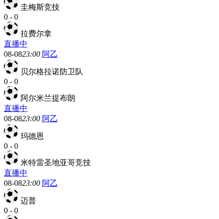
圭梅斯竞技
0
-
0
拉费尔拿
直播中
08-08
23:00
阿乙
贝尔格拉诺防卫队
0
-
0
阿尔米兰提布朗
直播中
08-08
23:00
阿乙
玛德恩
0
-
0
米特雷圣地亚哥竞技
直播中
08-08
23:00
阿乙
迈普
0
-
0