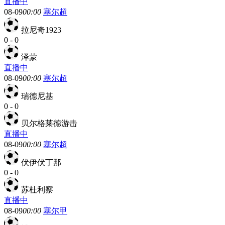
直播中
08-09
00:00
塞尔超
拉尼奇1923
0
-
0
泽蒙
直播中
08-09
00:00
塞尔超
瑞德尼基
0
-
0
贝尔格莱德游击
直播中
08-09
00:00
塞尔超
伏伊伏丁那
0
-
0
苏杜利察
直播中
08-09
00:00
塞尔甲