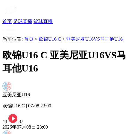
首页
足球直播
篮球直播
当前位置:
首页
>
欧锦U16 C
>
亚美尼亚U16VS马耳他U16
欧锦U16 C 亚美尼亚U16VS马
耳他U16
亚美尼亚U16
欧锦U16 C | 07-08 23:00
43
37
2026年07月08日 23:00