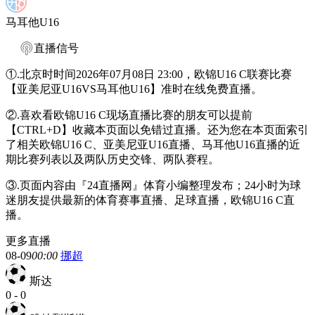
马耳他U16
直播信号
①.北京时时间2026年07月08日 23:00，欧锦U16 C联赛比赛
【亚美尼亚U16VS马耳他U16】准时在线免费直播。
②.喜欢看欧锦U16 C现场直播比赛的朋友可以提前
【CTRL+D】收藏本页面以免错过直播。还为您在本页面索引
了相关欧锦U16 C、亚美尼亚U16直播、马耳他U16直播的近
期比赛列表以及两队历史交锋、两队赛程。
③.页面内容由『24直播网』体育小编整理发布；24小时为球
迷朋友提供最新的体育赛事直播、足球直播，欧锦U16 C直
播。
更多直播
08-09
00:00
挪超
斯达
0
-
0