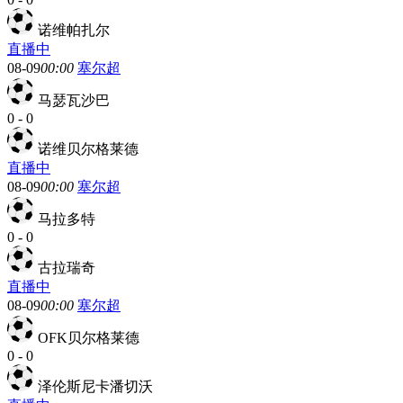
诺维帕扎尔
直播中
08-09
00:00
塞尔超
马瑟瓦沙巴
0
-
0
诺维贝尔格莱德
直播中
08-09
00:00
塞尔超
马拉多特
0
-
0
古拉瑞奇
直播中
08-09
00:00
塞尔超
OFK贝尔格莱德
0
-
0
泽伦斯尼卡潘切沃