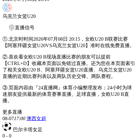
乌克兰女篮U20
直播信号
①.北京时时间2026年07月08日 20:15，女欧U20 B联赛比赛
【阿塞拜疆女篮U20VS乌克兰女篮U20】准时在线免费直播。
②.喜欢看女欧U20 B现场直播比赛的朋友可以提前
【CTRL+D】收藏本页面以免错过直播。还为您在本页面索引
了相关女欧U20 B、阿塞拜疆女篮U20直播、乌克兰女篮U20
直播的近期比赛列表以及两队历史交锋、两队赛程。
③.页面内容由『24直播网』体育小编整理发布；24小时为球
迷朋友提供最新的体育赛事直播、足球直播，女欧U20 B直
播。
更多直播
08-07
17:00
澳西女超
巴尔卡塔女足
0
-
0