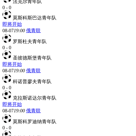
法克尔青年队
0
-
0
莫斯科斯巴达青年队
即将开始
08-07
19:00
俄青联
罗斯杜夫青年队
0
-
0
圣彼德斯堡青年队
即将开始
08-07
19:00
俄青联
科诺普廖夫青年队
0
-
0
克拉斯诺达尔青年队
即将开始
08-07
19:00
俄青联
莫斯科罗迪纳青年队
0
-
0