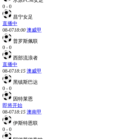
水原FCM女足
0
-
0
昌宁女足
直播中
08-07
18:00
澳威甲
普罗斯佩联
0
-
0
西部流浪者
直播中
08-07
18:15
澳威甲
黑镇斯巴达
0
-
0
因特莱恩
即将开始
08-07
18:15
澳南甲
伊斯特恩联
0
-
0