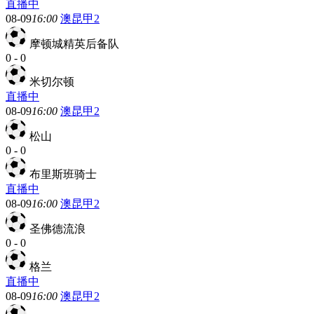
直播中
08-09
16:00
澳昆甲2
摩顿城精英后备队
0
-
0
米切尔顿
直播中
08-09
16:00
澳昆甲2
松山
0
-
0
布里斯班骑士
直播中
08-09
16:00
澳昆甲2
圣佛德流浪
0
-
0
格兰
直播中
08-09
16:00
澳昆甲2