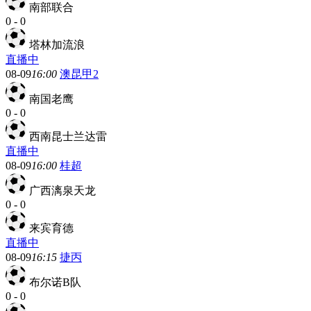
南部联合
0
-
0
塔林加流浪
直播中
08-09
16:00
澳昆甲2
南国老鹰
0
-
0
西南昆士兰达雷
直播中
08-09
16:00
桂超
广西漓泉天龙
0
-
0
来宾育德
直播中
08-09
16:15
捷丙
布尔诺B队
0
-
0