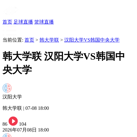
首页
足球直播
篮球直播
当前位置:
首页
>
韩大学联
>
汉阳大学VS韩国中央大学
韩大学联 汉阳大学VS韩国中
央大学
汉阳大学
韩大学联 | 07-08 18:00
86
104
2026年07月08日 18:00