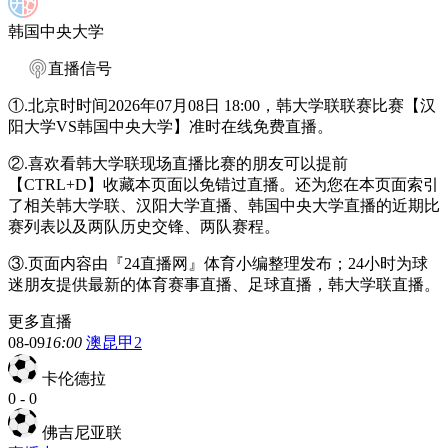
韩国中央大学
直播信号
①.北京时时间2026年07月08日 18:00，韩大学联联赛比赛【汉
阳大学VS韩国中央大学】准时在线免费直播。
②.喜欢看韩大学联现场直播比赛的朋友可以提前
【CTRL+D】收藏本页面以免错过直播。还为您在本页面索引
了相关韩大学联、汉阳大学直播、韩国中央大学直播的近期比
赛列表以及两队历史交锋、两队赛程。
③.页面内容由『24直播网』体育小编整理发布；24小时为球
迷朋友提供最新的体育赛事直播、足球直播，韩大学联直播。
更多直播
08-09
16:00
澳昆甲2
卡伦德拉
0
-
0
佛吉尼亚联