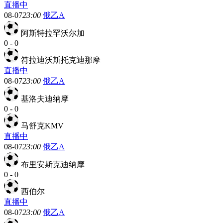
直播中
08-07
23:00
俄乙A
阿斯特拉罕沃尔加
0
-
0
符拉迪沃斯托克迪那摩
直播中
08-07
23:00
俄乙A
基洛夫迪纳摩
0
-
0
马舒克KMV
直播中
08-07
23:00
俄乙A
布里安斯克迪纳摩
0
-
0
西伯尔
直播中
08-07
23:00
俄乙A