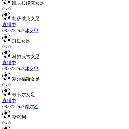
凯夫拉维克女足
0
-
0
胡萨维克女足
直播中
08-07
22:00
冰女甲
FHL女足
0
-
0
科帕沃古女足
直播中
08-07
22:00
冰女甲
塞尔福斯女足
0
-
0
候卡尔女足
直播中
08-07
22:00
摩尔乙
斯塔利
0
-
0