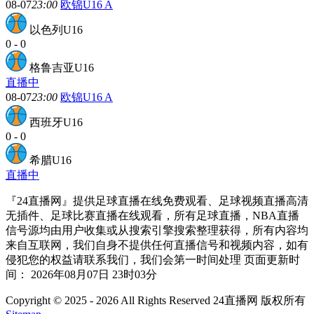
08-07
23:00
欧锦U16 A
以色列U16
0
-
0
格鲁吉亚U16
直播中
08-07
23:00
欧锦U16 A
西班牙U16
0
-
0
希腊U16
直播中
『24直播网』提供足球直播在线免费观看、足球视频直播高清
无插件、足球比赛直播在线观看，所有足球直播，NBA直播
信号源均由用户收集或从搜索引擎搜索整理获得，所有内容均
来自互联网，我们自身不提供任何直播信号和视频内容，如有
侵犯您的权益请联系我们，我们会第一时间处理 页面更新时
间： 2026年08月07日 23时03分
Copyright © 2025 - 2026 All Rights Reserved 24直播网 版权所有