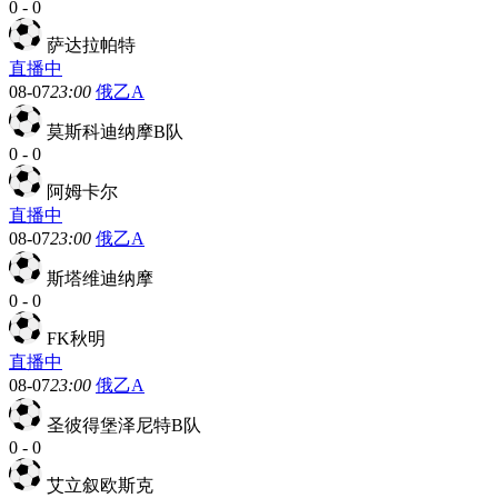
0
-
0
萨达拉帕特
直播中
08-07
23:00
俄乙A
莫斯科迪纳摩B队
0
-
0
阿姆卡尔
直播中
08-07
23:00
俄乙A
斯塔维迪纳摩
0
-
0
FK秋明
直播中
08-07
23:00
俄乙A
圣彼得堡泽尼特B队
0
-
0
艾立叙欧斯克