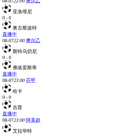
08-07
22:00
摩尔乙
亚洛维尼
0
-
0
奥古斯波特
直播中
08-07
22:00
摩尔乙
斯特乌切尼
0
-
0
弗洛雷斯蒂
直播中
08-07
23:00
芬甲
哈卡
0
-
0
吉普
直播中
08-07
23:00
阿美超
艾拉华特