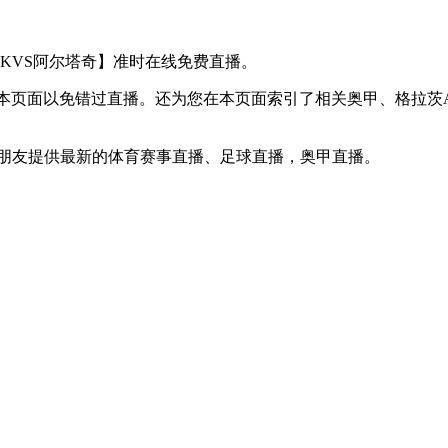
拉茨AKVS阿尔塔奇】准时在线免费直播。
收藏本页面以免错过直播。还为您在本页面索引了相关奥甲、格拉
球迷朋友提供最新的体育赛事直播、足球直播，奥甲直播。