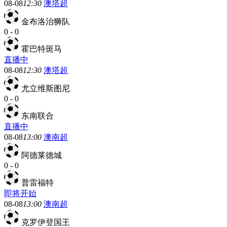
08-08
12:30
澳塔超
金布洛治狮队
0
-
0
霍巴特斑马
直播中
08-08
12:30
澳塔超
尤立维斯图尼
0
-
0
东南联合
直播中
08-08
13:00
澳南超
阿德莱德城
0
-
0
普雷福特
即将开始
08-08
13:00
澳南超
克罗伊登国王