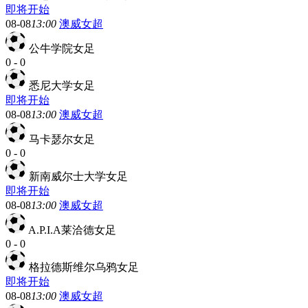
即将开始
08-08
13:00
澳威女超
公牛学院女足
0
-
0
悉尼大学女足
即将开始
08-08
13:00
澳威女超
马卡瑟尔女足
0
-
0
新南威尔士大学女足
即将开始
08-08
13:00
澳威女超
A.P.I.A莱洽德女足
0
-
0
格拉德斯维尔乌鸦女足
即将开始
08-08
13:00
澳威女超