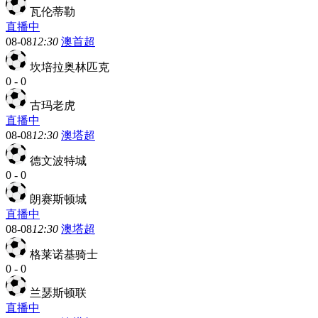
瓦伦蒂勒
直播中
08-08
12:30
澳首超
坎培拉奥林匹克
0
-
0
古玛老虎
直播中
08-08
12:30
澳塔超
德文波特城
0
-
0
朗赛斯顿城
直播中
08-08
12:30
澳塔超
格莱诺基骑士
0
-
0
兰瑟斯顿联
直播中