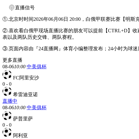
直播信号
①.北京时时间2026年06月06日 20:00，白俄甲联赛比赛
②.喜欢看白俄甲现场直播比赛的朋友可以提前【CTRL+D
表以及两队历史交锋、两队赛程。
③.页面内容由『24直播网』体育小编整理发布；24小时为
更多直播
08-06
10:00
中美俱杯
FC阿里安沙
0
-
0
希雷迪亚诺
直播中
08-06
10:00
中美俱杯
萨普里萨
0
-
0
阿利亚