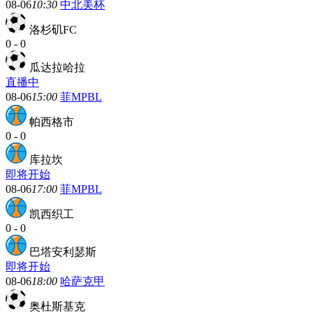
08-06
10:30
中北美杯
洛杉矶FC
0
-
0
瓜达拉哈拉
直播中
08-06
15:00
菲MPBL
帕西格市
0
-
0
库拉坎
即将开始
08-06
17:00
菲MPBL
凯西织工
0
-
0
巴塔安利瑟斯
即将开始
08-06
18:00
哈萨克甲
奥杜斯基克