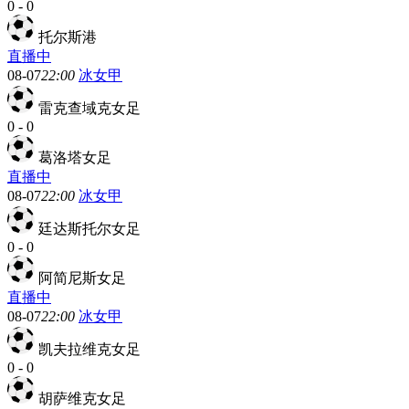
0
-
0
托尔斯港
直播中
08-07
22:00
冰女甲
雷克查域克女足
0
-
0
葛洛塔女足
直播中
08-07
22:00
冰女甲
廷达斯托尔女足
0
-
0
阿简尼斯女足
直播中
08-07
22:00
冰女甲
凯夫拉维克女足
0
-
0
胡萨维克女足