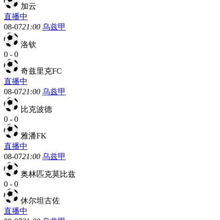
加云
直播中
08-07
21:00
乌兹甲
洛钦
0
-
0
奇兹里克FC
直播中
08-07
21:00
乌兹甲
比克波德
0
-
0
雅潘FK
直播中
08-07
21:00
乌兹甲
奥林匹克莫比兹
0
-
0
休尔坦古佐
直播中