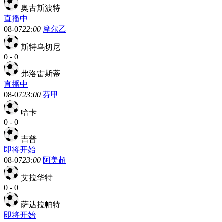
奥古斯波特
直播中
08-07
22:00
摩尔乙
斯特乌切尼
0
-
0
弗洛雷斯蒂
直播中
08-07
23:00
芬甲
哈卡
0
-
0
吉普
即将开始
08-07
23:00
阿美超
艾拉华特
0
-
0
萨达拉帕特
即将开始