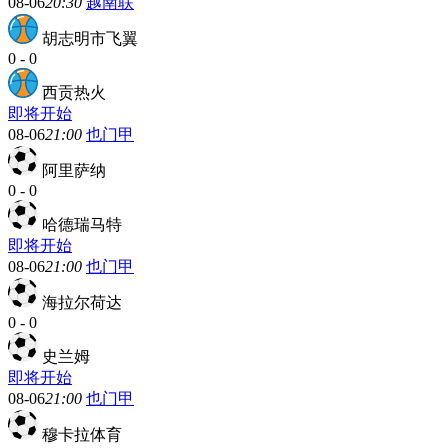
08-06
20:30
越南联
胡志明市飞翼
0
-
0
西贡热火
即将开始
08-06
21:00
也门甲
阿里萨纳
0
-
0
哈德瑞马特
即将开始
08-06
21:00
也门甲
海拉尔荷达
0
-
0
史兰姆
即将开始
08-06
21:00
也门甲
穆卡拉体育