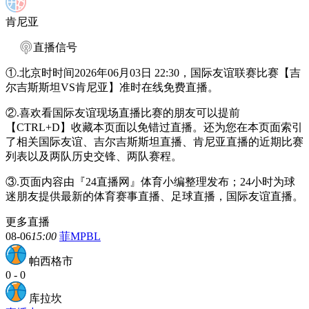
肯尼亚
直播信号
①.北京时时间2026年06月03日 22:30，国际友谊联赛比赛【吉
尔吉斯斯坦VS肯尼亚】准时在线免费直播。
②.喜欢看国际友谊现场直播比赛的朋友可以提前
【CTRL+D】收藏本页面以免错过直播。还为您在本页面索引
了相关国际友谊、吉尔吉斯斯坦直播、肯尼亚直播的近期比赛
列表以及两队历史交锋、两队赛程。
③.页面内容由『24直播网』体育小编整理发布；24小时为球
迷朋友提供最新的体育赛事直播、足球直播，国际友谊直播。
更多直播
08-06
15:00
菲MPBL
帕西格市
0
-
0
库拉坎