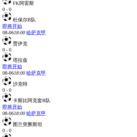
FK阿雷斯
0
-
0
杜保尔B队
即将开始
08-06
18:00
哈萨克甲
贾伊克
0
-
0
塔拉兹
即将开始
08-06
18:00
哈萨克甲
沙克特
0
-
0
卡斯比阿克套B队
即将开始
08-06
18:00
哈萨克甲
图兰突厥斯坦
0
-
0