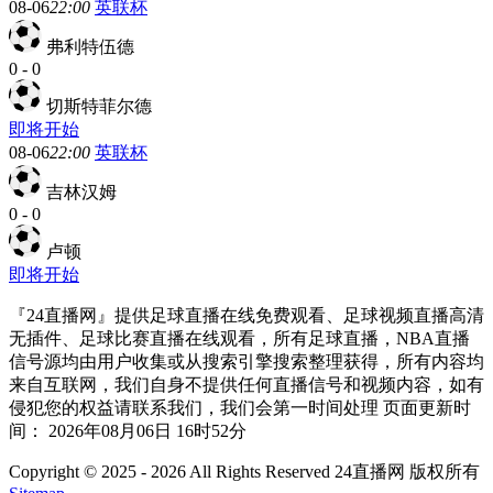
08-06
22:00
英联杯
弗利特伍德
0
-
0
切斯特菲尔德
即将开始
08-06
22:00
英联杯
吉林汉姆
0
-
0
卢顿
即将开始
『24直播网』提供足球直播在线免费观看、足球视频直播高清
无插件、足球比赛直播在线观看，所有足球直播，NBA直播
信号源均由用户收集或从搜索引擎搜索整理获得，所有内容均
来自互联网，我们自身不提供任何直播信号和视频内容，如有
侵犯您的权益请联系我们，我们会第一时间处理 页面更新时
间： 2026年08月06日 16时52分
Copyright © 2025 - 2026 All Rights Reserved 24直播网 版权所有