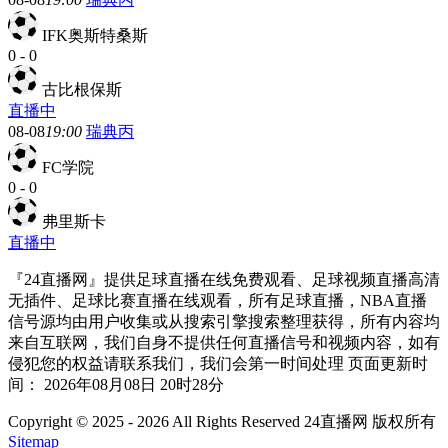
IFK奥斯特桑斯
0
-
0
古比根保斯
直播中
08-08
19:00
瑞典丙
FC学院
0
-
0
弗里斯卡
直播中
『24直播网』提供足球直播在线免费观看、足球视频直播高清
无插件、足球比赛直播在线观看，所有足球直播，NBA直播
信号源均由用户收集或从搜索引擎搜索整理获得，所有内容均
来自互联网，我们自身不提供任何直播信号和视频内容，如有
侵犯您的权益请联系我们，我们会第一时间处理 页面更新时
间： 2026年08月08日 20时28分
Copyright © 2025 - 2026 All Rights Reserved 24直播网 版权所有
Sitemap