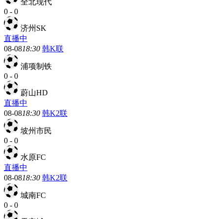
全北现代
0
-
0
济州SK
直播中
08-08
18:30
韩K联
浦项制铁
0
-
0
蔚山HD
直播中
08-08
18:30
韩K2联
坡州市民
0
-
0
水原FC
直播中
08-08
18:30
韩K2联
城南FC
0
-
0