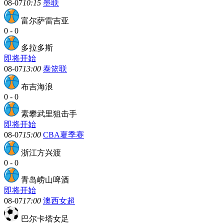
08-07
10:15
墨联
富尔萨雷吉亚
0
-
0
多拉多斯
即将开始
08-07
13:00
泰篮联
布吉海浪
0
-
0
素攀武里狙击手
即将开始
08-07
15:00
CBA夏季赛
浙江方兴渡
0
-
0
青岛崂山啤酒
即将开始
08-07
17:00
澳西女超
巴尔卡塔女足