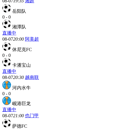
08-07
19:35
湘超
岳阳队
0
-
0
湘潭队
直播中
08-07
20:00
阿美超
休尼克FC
0
-
0
卡潘宝山
直播中
08-07
20:30
越南联
河内水牛
0
-
0
岘港巨龙
直播中
08-07
21:00
也门甲
萨德FC