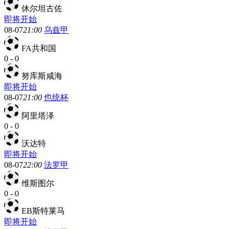
休尔坦古佐
即将开始
08-07
21:00
乌兹甲
FA共和国
0
-
0
努库斯咸海
即将开始
08-07
21:00
也统杯
阿里塔泽
0
-
0
沃达特
即将开始
08-07
22:00
法罗甲
维斯图尔
0
-
0
EB斯特莱马
即将开始