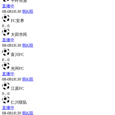
千叶市原
直播中
08-08
18:30
韩K联
FC安养
0
-
0
大田市民
直播中
08-08
18:30
韩K联
富川FC
0
-
0
光州FC
直播中
08-08
18:30
韩K联
江原FC
0
-
0
仁川联队
直播中
08-08
18:30
韩K联