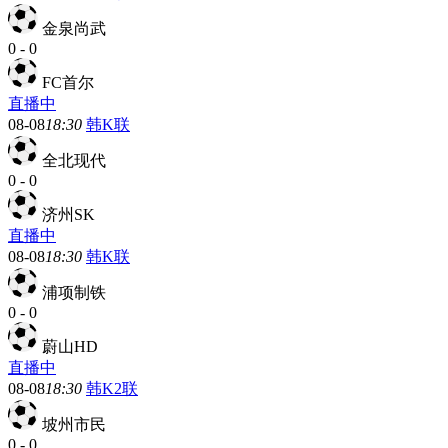
金泉尚武
0
-
0
FC首尔
直播中
08-08
18:30
韩K联
全北现代
0
-
0
济州SK
直播中
08-08
18:30
韩K联
浦项制铁
0
-
0
蔚山HD
直播中
08-08
18:30
韩K2联
坡州市民
0
-
0