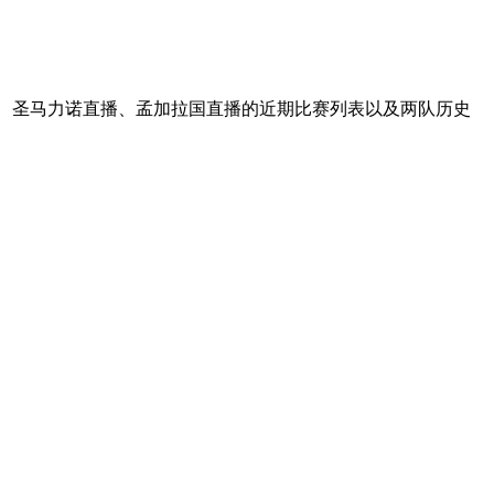
谊、圣马力诺直播、孟加拉国直播的近期比赛列表以及两队历史