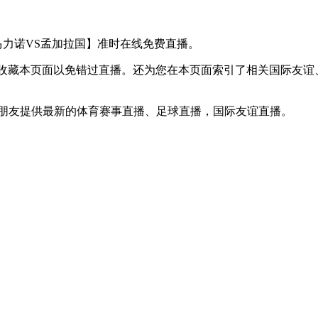
赛【圣马力诺VS孟加拉国】准时在线免费直播。
D】收藏本页面以免错过直播。还为您在本页面索引了相关国际友
球迷朋友提供最新的体育赛事直播、足球直播，国际友谊直播。