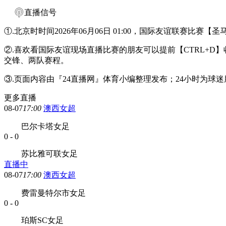
直播信号
①.北京时时间2026年06月06日 01:00，国际友谊联赛比
②.喜欢看国际友谊现场直播比赛的朋友可以提前【CTRL+
交锋、两队赛程。
③.页面内容由『24直播网』体育小编整理发布；24小时为
更多直播
08-07
17:00
澳西女超
巴尔卡塔女足
0
-
0
苏比雅可联女足
直播中
08-07
17:00
澳西女超
费雷曼特尔市女足
0
-
0
珀斯SC女足