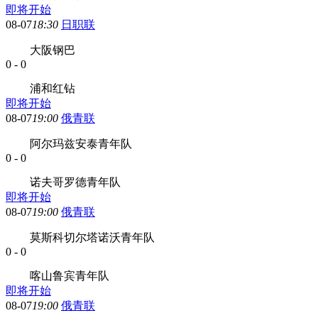
即将开始
08-07
18:30
日职联
大阪钢巴
0
-
0
浦和红钻
即将开始
08-07
19:00
俄青联
阿尔玛兹安泰青年队
0
-
0
诺夫哥罗德青年队
即将开始
08-07
19:00
俄青联
莫斯科切尔塔诺沃青年队
0
-
0
喀山鲁宾青年队
即将开始
08-07
19:00
俄青联