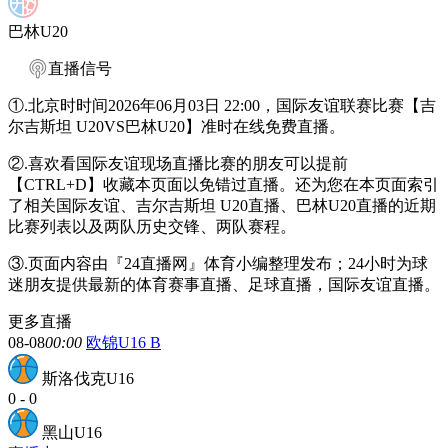
巴林U20
直播信号
①.北京时时间2026年06月03日 22:00，国际友谊联赛比赛【吉
尔吉斯坦 U20VS巴林U20】准时在线免费直播。
②.喜欢看国际友谊现场直播比赛的朋友可以提前
【CTRL+D】收藏本页面以免错过直播。还为您在本页面索引
了相关国际友谊、吉尔吉斯坦 U20直播、巴林U20直播的近期
比赛列表以及两队历史交锋、两队赛程。
③.页面内容由『24直播网』体育小编整理发布；24小时为球
迷朋友提供最新的体育赛事直播、足球直播，国际友谊直播。
更多直播
08-08
00:00
欧锦U16 B
斯洛伐克U16
0
-
0
黑山U16