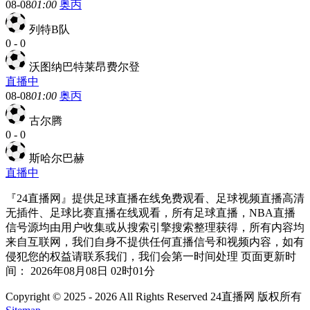
08-08
01:00
奥丙
列特B队
0
-
0
沃图纳巴特莱昂费尔登
直播中
08-08
01:00
奥丙
古尔腾
0
-
0
斯哈尔巴赫
直播中
『24直播网』提供足球直播在线免费观看、足球视频直播高清
无插件、足球比赛直播在线观看，所有足球直播，NBA直播
信号源均由用户收集或从搜索引擎搜索整理获得，所有内容均
来自互联网，我们自身不提供任何直播信号和视频内容，如有
侵犯您的权益请联系我们，我们会第一时间处理 页面更新时
间： 2026年08月08日 02时01分
Copyright © 2025 - 2026 All Rights Reserved 24直播网 版权所有