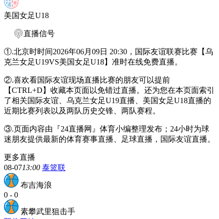
美国女足U18
直播信号
①.北京时时间2026年06月09日 20:30，国际友谊联赛比赛【乌
克兰女足U19VS美国女足U18】准时在线免费直播。
②.喜欢看国际友谊现场直播比赛的朋友可以提前
【CTRL+D】收藏本页面以免错过直播。还为您在本页面索引
了相关国际友谊、乌克兰女足U19直播、美国女足U18直播的
近期比赛列表以及两队历史交锋、两队赛程。
③.页面内容由『24直播网』体育小编整理发布；24小时为球
迷朋友提供最新的体育赛事直播、足球直播，国际友谊直播。
更多直播
08-07
13:00
泰篮联
布吉海浪
0
-
0
素攀武里狙击手