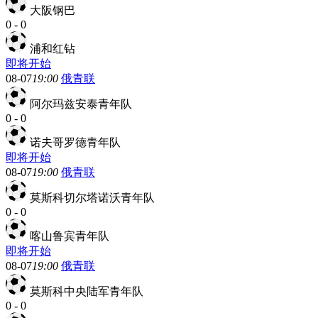
大阪钢巴
0
-
0
浦和红钻
即将开始
08-07
19:00
俄青联
阿尔玛兹安泰青年队
0
-
0
诺夫哥罗德青年队
即将开始
08-07
19:00
俄青联
莫斯科切尔塔诺沃青年队
0
-
0
喀山鲁宾青年队
即将开始
08-07
19:00
俄青联
莫斯科中央陆军青年队
0
-
0