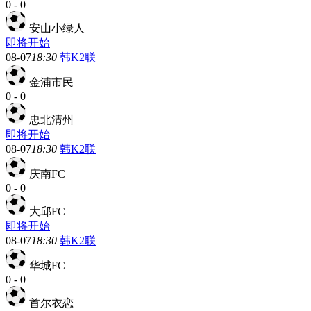
0
-
0
安山小绿人
即将开始
08-07
18:30
韩K2联
金浦市民
0
-
0
忠北清州
即将开始
08-07
18:30
韩K2联
庆南FC
0
-
0
大邱FC
即将开始
08-07
18:30
韩K2联
华城FC
0
-
0
首尔衣恋