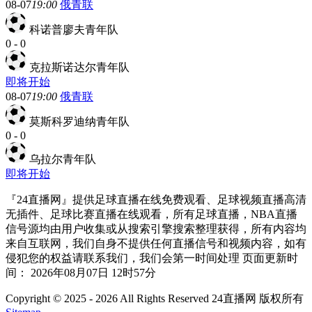
08-07
19:00
俄青联
科诺普廖夫青年队
0
-
0
克拉斯诺达尔青年队
即将开始
08-07
19:00
俄青联
莫斯科罗迪纳青年队
0
-
0
乌拉尔青年队
即将开始
『24直播网』提供足球直播在线免费观看、足球视频直播高清
无插件、足球比赛直播在线观看，所有足球直播，NBA直播
信号源均由用户收集或从搜索引擎搜索整理获得，所有内容均
来自互联网，我们自身不提供任何直播信号和视频内容，如有
侵犯您的权益请联系我们，我们会第一时间处理 页面更新时
间： 2026年08月07日 12时57分
Copyright © 2025 - 2026 All Rights Reserved 24直播网 版权所有