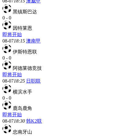
08-07
18:15
澳威甲
黑镇斯巴达
0
-
0
因特莱恩
即将开始
08-07
18:15
澳南甲
伊斯特恩联
0
-
0
阿德莱德竞技
即将开始
08-07
18:25
日职联
横滨水手
0
-
0
鹿岛鹿角
即将开始
08-07
18:30
韩K2联
忠南牙山