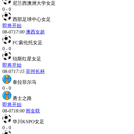
尼兰西澳洲大学女足
0
-
0
西部足球中心女足
即将开始
08-07
17:00
澳西女超
FC索伦托女足
0
-
0
珀斯红星女足
即将开始
08-07
17:15
菲州长杯
泰拉菲尔马
0
-
0
勇士之路
即将开始
08-07
18:00
韩女联
华川KSPO女足
0
-
0