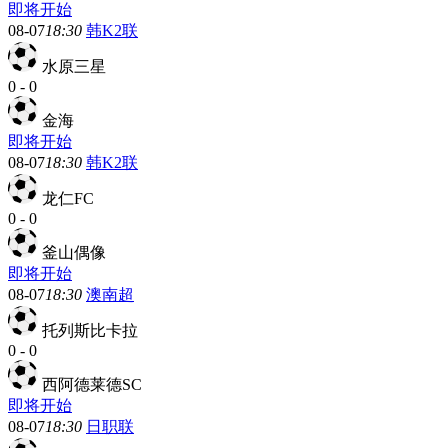
即将开始
08-07
18:30
韩K2联
水原三星
0
-
0
金海
即将开始
08-07
18:30
韩K2联
龙仁FC
0
-
0
釜山偶像
即将开始
08-07
18:30
澳南超
托列斯比卡拉
0
-
0
西阿德莱德SC
即将开始
08-07
18:30
日职联