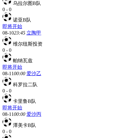
乌拉尔图B队
0
-
0
诺亚B队
即将开始
08-10
23:45
立陶甲
维尔纽斯投资
0
-
0
帕纳瓦兹
即将开始
08-11
00:00
爱沙乙
科罗拉二队
0
-
0
卡里鲁B队
即将开始
08-11
00:00
爱沙丙
潭美卡B队
0
-
0