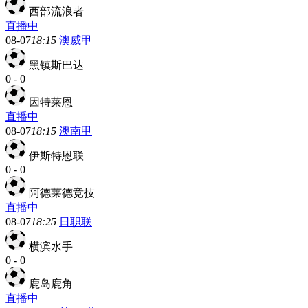
西部流浪者
直播中
08-07
18:15
澳威甲
黑镇斯巴达
0
-
0
因特莱恩
直播中
08-07
18:15
澳南甲
伊斯特恩联
0
-
0
阿德莱德竞技
直播中
08-07
18:25
日职联
横滨水手
0
-
0
鹿岛鹿角
直播中