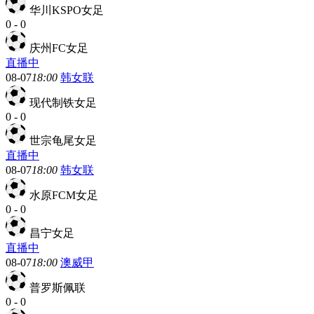
华川KSPO女足
0
-
0
庆州FC女足
直播中
08-07
18:00
韩女联
现代制铁女足
0
-
0
世宗龟尾女足
直播中
08-07
18:00
韩女联
水原FCM女足
0
-
0
昌宁女足
直播中
08-07
18:00
澳威甲
普罗斯佩联
0
-
0