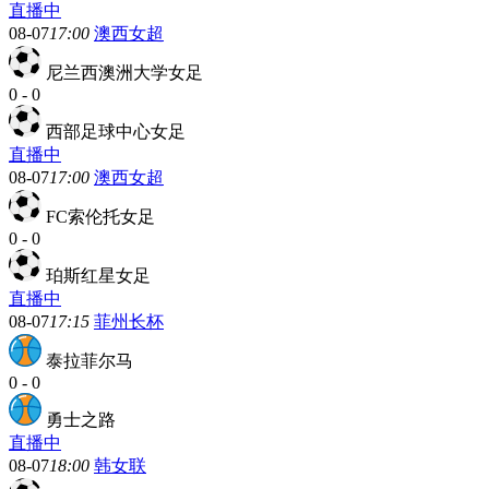
直播中
08-07
17:00
澳西女超
尼兰西澳洲大学女足
0
-
0
西部足球中心女足
直播中
08-07
17:00
澳西女超
FC索伦托女足
0
-
0
珀斯红星女足
直播中
08-07
17:15
菲州长杯
泰拉菲尔马
0
-
0
勇士之路
直播中
08-07
18:00
韩女联