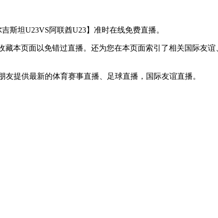
【吉尔吉斯坦U23VS阿联酋U23】准时在线免费直播。
】收藏本页面以免错过直播。还为您在本页面索引了相关国际友谊、
球迷朋友提供最新的体育赛事直播、足球直播，国际友谊直播。