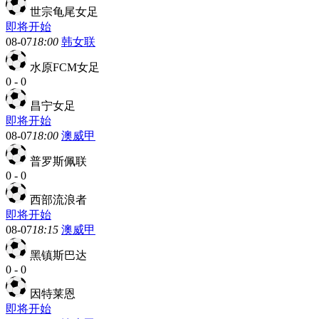
世宗龟尾女足
即将开始
08-07
18:00
韩女联
水原FCM女足
0
-
0
昌宁女足
即将开始
08-07
18:00
澳威甲
普罗斯佩联
0
-
0
西部流浪者
即将开始
08-07
18:15
澳威甲
黑镇斯巴达
0
-
0
因特莱恩
即将开始