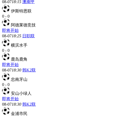
08-07
18:15
澳南甲
伊斯特恩联
0
-
0
阿德莱德竞技
即将开始
08-07
18:25
日职联
横滨水手
0
-
0
鹿岛鹿角
即将开始
08-07
18:30
韩K2联
忠南牙山
0
-
0
安山小绿人
即将开始
08-07
18:30
韩K2联
金浦市民