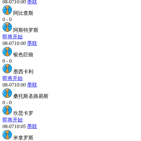
08-07
10:00
墨联
阿比查斯
0
-
0
阿斯特罗斯
即将开始
08-07
10:00
墨联
银色巨狼
0
-
0
墨西卡利
即将开始
08-07
10:00
墨联
桑托斯圣路易斯
0
-
0
坎昆卡罗
即将开始
08-07
10:05
墨联
米拿罗斯