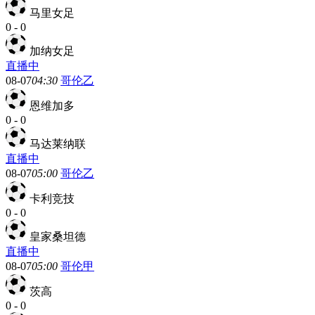
马里女足
0
-
0
加纳女足
直播中
08-07
04:30
哥伦乙
恩维加多
0
-
0
马达莱纳联
直播中
08-07
05:00
哥伦乙
卡利竞技
0
-
0
皇家桑坦德
直播中
08-07
05:00
哥伦甲
茨高
0
-
0