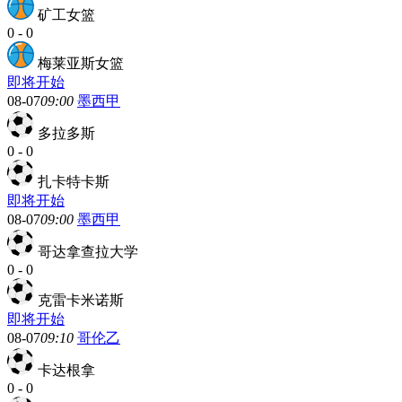
矿工女篮
0
-
0
梅莱亚斯女篮
即将开始
08-07
09:00
墨西甲
多拉多斯
0
-
0
扎卡特卡斯
即将开始
08-07
09:00
墨西甲
哥达拿查拉大学
0
-
0
克雷卡米诺斯
即将开始
08-07
09:10
哥伦乙
卡达根拿
0
-
0