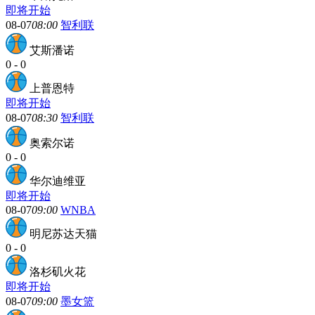
即将开始
08-07
08:00
智利联
艾斯潘诺
0
-
0
上普恩特
即将开始
08-07
08:30
智利联
奥索尔诺
0
-
0
华尔迪维亚
即将开始
08-07
09:00
WNBA
明尼苏达天猫
0
-
0
洛杉矶火花
即将开始
08-07
09:00
墨女篮