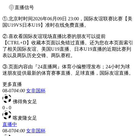
直播信号
①.北京时时间2026年06月09日 23:00，国际友谊联赛比赛【美
国U19VS日本U19】准时在线免费直播。
②.喜欢看国际友谊现场直播比赛的朋友可以提前
【CTRL+D】收藏本页面以免错过直播。还为您在本页面索引
了相关国际友谊、美国U19直播、日本U19直播的近期比赛列
表以及两队历史交锋、两队赛程。
③.页面内容由『24直播网』体育小编整理发布；24小时为球
迷朋友提供最新的体育赛事直播、足球直播，国际友谊直播。
更多直播
08-07
04:00
女非国杯
佛得角女足
0
-
0
喀麦隆女足
直播中
08-07
04:00
女非国杯