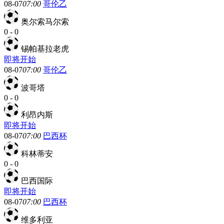
08-07
07:00
哥伦乙
奥尔索马尔索
0
-
0
锡帕基拉老虎
即将开始
08-07
07:00
哥伦乙
波哥塔
0
-
0
利昂内斯
即将开始
08-07
07:00
巴西杯
科林蒂安
0
-
0
巴西国际
即将开始
08-07
07:00
巴西杯
维多利亚