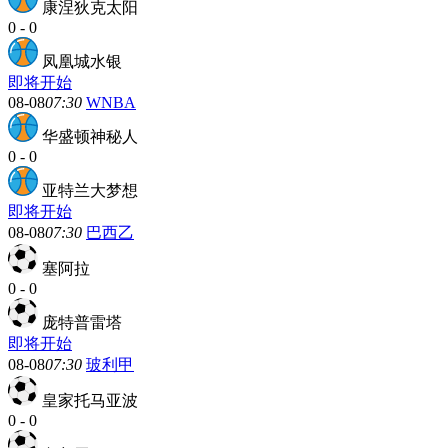
康涅狄克太阳
0
-
0
凤凰城水银
即将开始
08-08
07:30
WNBA
华盛顿神秘人
0
-
0
亚特兰大梦想
即将开始
08-08
07:30
巴西乙
塞阿拉
0
-
0
庞特普雷塔
即将开始
08-08
07:30
玻利甲
皇家托马亚波
0
-
0