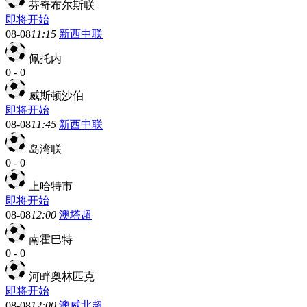
芬奇布尔斯联
即将开始
08-08
11:15
新西中联
佩托内
0
-
0
威斯顿沙伯
即将开始
08-08
11:45
新西中联
岛湾联
0
-
0
上哈特市
即将开始
08-08
12:00
澳塔超
南霍巴特
0
-
0
河畔奥林匹克
即将开始
08-08
12:00
澳威北超