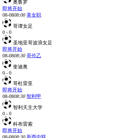
奥鲁罗
即将开始
08-08
08:00
美女职
哥谭女足
0
-
0
圣地亚哥波浪女足
即将开始
08-08
08:30
哥伦乙
奎迪奥
0
-
0
哥杜雷亚
即将开始
08-08
08:30
智利甲
智利天主大学
0
-
0
科布雷索
即将开始
08-08
08:30
新西中联