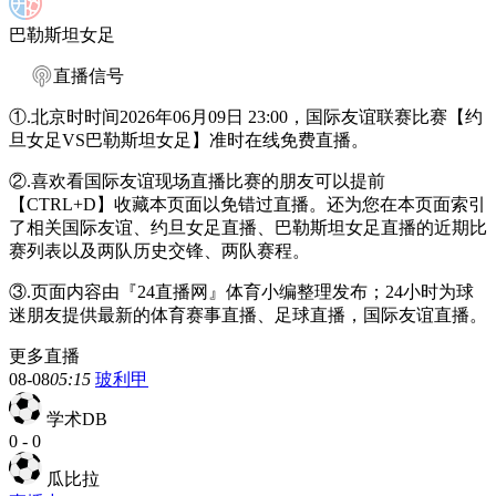
巴勒斯坦女足
直播信号
①.北京时时间2026年06月09日 23:00，国际友谊联赛比赛【约
旦女足VS巴勒斯坦女足】准时在线免费直播。
②.喜欢看国际友谊现场直播比赛的朋友可以提前
【CTRL+D】收藏本页面以免错过直播。还为您在本页面索引
了相关国际友谊、约旦女足直播、巴勒斯坦女足直播的近期比
赛列表以及两队历史交锋、两队赛程。
③.页面内容由『24直播网』体育小编整理发布；24小时为球
迷朋友提供最新的体育赛事直播、足球直播，国际友谊直播。
更多直播
08-08
05:15
玻利甲
学术DB
0
-
0
瓜比拉