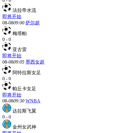
0
-
0
法拉帝水流
即将开始
08-08
09:00
萨尔超
梅塔帕
0
-
0
亚古雷
即将开始
08-08
09:05
墨西女超
阿特拉斯女足
0
-
0
帕丘卡女足
即将开始
08-08
09:30
WNBA
达拉斯飞翼
0
-
0
金州女武神