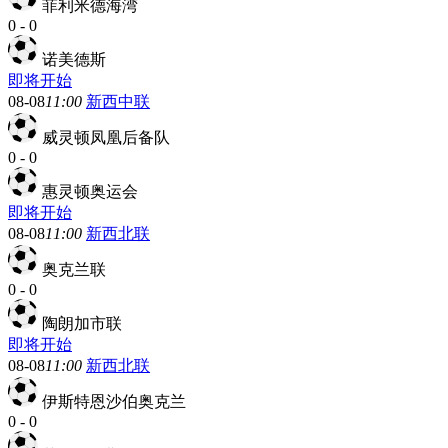
菲利米德海湾
0
-
0
诺美德斯
即将开始
08-08
11:00
新西中联
威灵顿凤凰后备队
0
-
0
惠灵顿奥运会
即将开始
08-08
11:00
新西北联
奥克兰联
0
-
0
陶朗加市联
即将开始
08-08
11:00
新西北联
伊斯特恩沙伯奥克兰
0
-
0