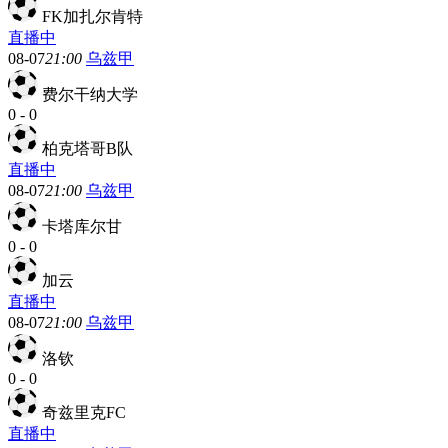
FK加扎尔肯特
直播中
08-07
21:00
乌兹甲
费尔干纳大学
0
-
0
柏克塔哥B队
直播中
08-07
21:00
乌兹甲
卡塔库尔甘
0
-
0
加云
直播中
08-07
21:00
乌兹甲
洛钦
0
-
0
奇兹里克FC
直播中