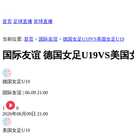
首页
足球直播
篮球直播
当前位置:
首页
>
国际友谊
>
德国女足U19VS美国女足U19
国际友谊 德国女足U19VS美国女
德国女足U19
国际友谊 | 06-09 21:00
1
0
2026年06月09日 21:00
美国女足U19