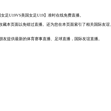
【德国女足U19VS美国女足U19】准时在线免费直播。
】收藏本页面以免错过直播。还为您在本页面索引了相关国际友谊、
球迷朋友提供最新的体育赛事直播、足球直播，国际友谊直播。