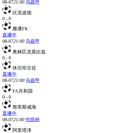
08-07
21:00
乌兹甲
比克波德
0
-
0
雅潘FK
直播中
08-07
21:00
乌兹甲
奥林匹克莫比兹
0
-
0
休尔坦古佐
直播中
08-07
21:00
乌兹甲
FA共和国
0
-
0
努库斯咸海
直播中
08-07
21:00
也统杯
阿里塔泽