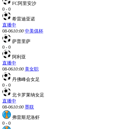
FC阿里安沙
0
-
0
希雷迪亚诺
直播中
08-06
10:00
中美俱杯
萨普里萨
0
-
0
阿利亚
直播中
08-06
10:00
美女职
丹佛峰会女足
0
-
0
北卡罗莱纳女足
直播中
08-06
10:00
墨联
弗雷斯尼洛虾
0
-
0