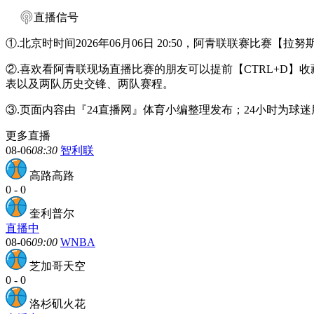
直播信号
①.北京时时间2026年06月06日 20:50，阿青联联赛比赛【
②.喜欢看阿青联现场直播比赛的朋友可以提前【CTRL+D】
表以及两队历史交锋、两队赛程。
③.页面内容由『24直播网』体育小编整理发布；24小时为
更多直播
08-06
08:30
智利联
高路高路
0
-
0
奎利普尔
直播中
08-06
09:00
WNBA
芝加哥天空
0
-
0
洛杉矶火花