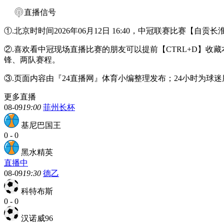
直播信号
①.北京时时间2026年06月12日 16:40，中冠联赛比赛【
②.喜欢看中冠现场直播比赛的朋友可以提前【CTRL+D】
锋、两队赛程。
③.页面内容由『24直播网』体育小编整理发布；24小时为
更多直播
08-09
19:00
菲州长杯
基尼巴国王
0
-
0
黑水精英
直播中
08-09
19:30
德乙
科特布斯
0
-
0
汉诺威96