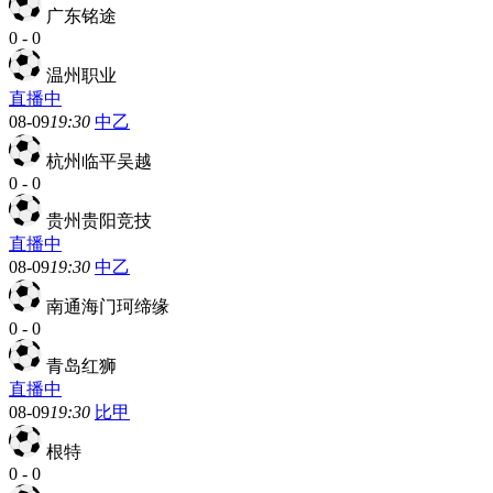
广东铭途
0
-
0
温州职业
直播中
08-09
19:30
中乙
杭州临平吴越
0
-
0
贵州贵阳竞技
直播中
08-09
19:30
中乙
南通海门珂缔缘
0
-
0
青岛红狮
直播中
08-09
19:30
比甲
根特
0
-
0