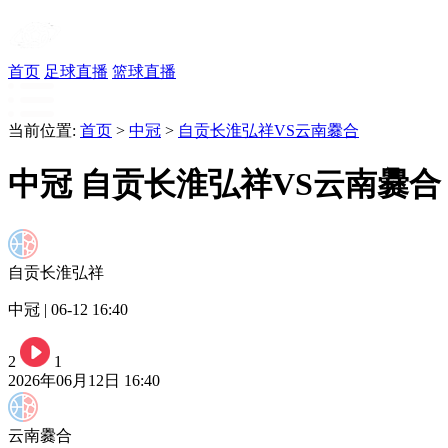
首页
足球直播
篮球直播
当前位置:
首页
>
中冠
>
自贡长淮弘祥VS云南爨合
中冠 自贡长淮弘祥VS云南爨合
自贡长淮弘祥
中冠 | 06-12 16:40
2
1
2026年06月12日 16:40
云南爨合