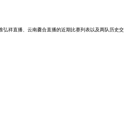
长淮弘祥直播、云南爨合直播的近期比赛列表以及两队历史交