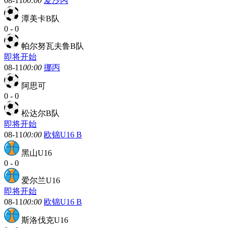
08-11
00:00
爱沙丙
潭美卡B队
0
-
0
帕尔努瓦夫鲁B队
即将开始
08-11
00:00
挪丙
阿思可
0
-
0
松达尔B队
即将开始
08-11
00:00
欧锦U16 B
黑山U16
0
-
0
爱尔兰U16
即将开始
08-11
00:00
欧锦U16 B
斯洛伐克U16