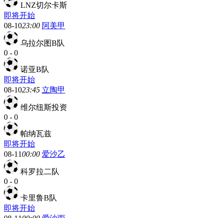
LNZ切尔卡斯
即将开始
08-10
23:00
阿美甲
乌拉尔图B队
0
-
0
诺亚B队
即将开始
08-10
23:45
立陶甲
维尔纽斯投资
0
-
0
帕纳瓦兹
即将开始
08-11
00:00
爱沙乙
科罗拉二队
0
-
0
卡里鲁B队
即将开始