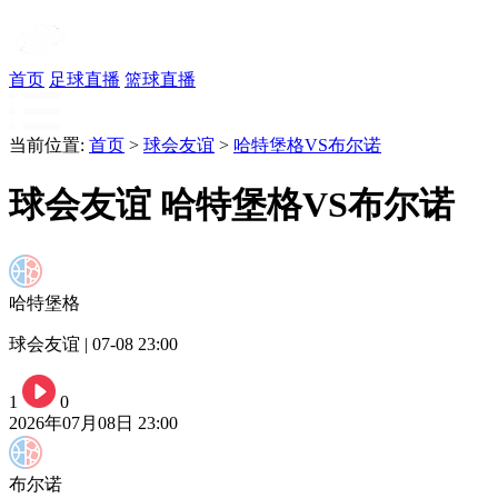
首页
足球直播
篮球直播
当前位置:
首页
>
球会友谊
>
哈特堡格VS布尔诺
球会友谊 哈特堡格VS布尔诺
哈特堡格
球会友谊 | 07-08 23:00
1
0
2026年07月08日 23:00
布尔诺