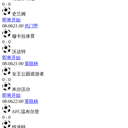
0
-
0
史兰姆
即将开始
08-06
21:00
也门甲
穆卡拉体育
0
-
0
沃达特
即将开始
08-06
21:00
英联杯
女王公园巡游者
0
-
0
米尔沃尔
即将开始
08-06
22:00
英联杯
AFC温布尔登
0
-
0
纽波特