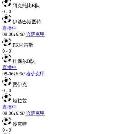
阿克托比B队
0
-
0
伊基巴斯图特
直播中
08-06
18:00
哈萨克甲
FK阿雷斯
0
-
0
杜保尔B队
直播中
08-06
18:00
哈萨克甲
贾伊克
0
-
0
塔拉兹
直播中
08-06
18:00
哈萨克甲
沙克特
0
-
0