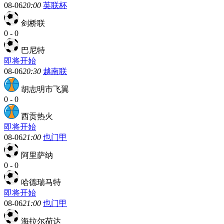
08-06
20:00
英联杯
剑桥联
0
-
0
巴尼特
即将开始
08-06
20:30
越南联
胡志明市飞翼
0
-
0
西贡热火
即将开始
08-06
21:00
也门甲
阿里萨纳
0
-
0
哈德瑞马特
即将开始
08-06
21:00
也门甲
海拉尔荷达