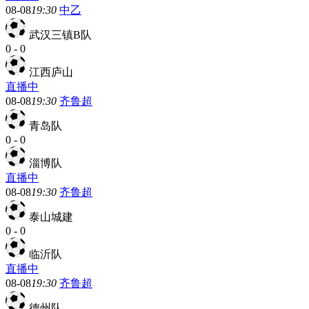
08-08
19:30
中乙
武汉三镇B队
0
-
0
江西庐山
直播中
08-08
19:30
齐鲁超
青岛队
0
-
0
淄博队
直播中
08-08
19:30
齐鲁超
泰山城建
0
-
0
临沂队
直播中
08-08
19:30
齐鲁超
德州队