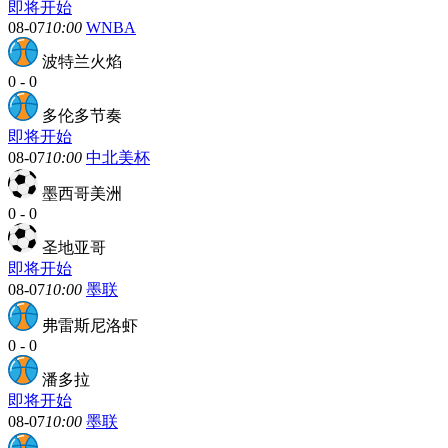
即将开始
08-07
10:00
WNBA
波特兰火焰
0
-
0
多伦多节奏
即将开始
08-07
10:00
中北美杯
墨西哥美洲
0
-
0
圣地亚哥
即将开始
08-07
10:00
墨联
弗雷斯尼洛虾
0
-
0
潘多拉
即将开始
08-07
10:00
墨联