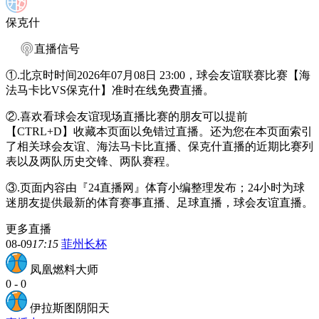
保克什
直播信号
①.北京时时间2026年07月08日 23:00，球会友谊联赛比赛【海
法马卡比VS保克什】准时在线免费直播。
②.喜欢看球会友谊现场直播比赛的朋友可以提前
【CTRL+D】收藏本页面以免错过直播。还为您在本页面索引
了相关球会友谊、海法马卡比直播、保克什直播的近期比赛列
表以及两队历史交锋、两队赛程。
③.页面内容由『24直播网』体育小编整理发布；24小时为球
迷朋友提供最新的体育赛事直播、足球直播，球会友谊直播。
更多直播
08-09
17:15
菲州长杯
凤凰燃料大师
0
-
0
伊拉斯图阴阳天