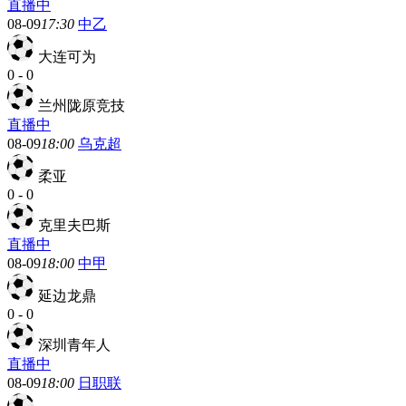
直播中
08-09
17:30
中乙
大连可为
0
-
0
兰州陇原竞技
直播中
08-09
18:00
乌克超
柔亚
0
-
0
克里夫巴斯
直播中
08-09
18:00
中甲
延边龙鼎
0
-
0
深圳青年人
直播中
08-09
18:00
日职联