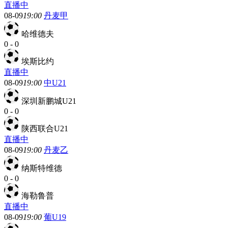
直播中
08-09
19:00
丹麦甲
哈维德夫
0
-
0
埃斯比约
直播中
08-09
19:00
中U21
深圳新鹏城U21
0
-
0
陕西联合U21
直播中
08-09
19:00
丹麦乙
纳斯特维德
0
-
0
海勒鲁普
直播中
08-09
19:00
葡U19