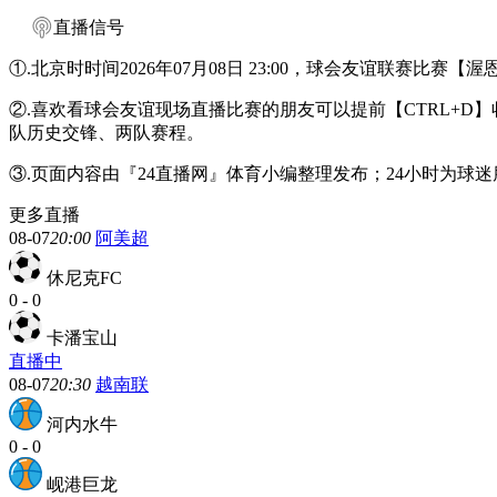
直播信号
①.北京时时间2026年07月08日 23:00，球会友谊联赛比
②.喜欢看球会友谊现场直播比赛的朋友可以提前【CTRL+
队历史交锋、两队赛程。
③.页面内容由『24直播网』体育小编整理发布；24小时为
更多直播
08-07
20:00
阿美超
休尼克FC
0
-
0
卡潘宝山
直播中
08-07
20:30
越南联
河内水牛
0
-
0
岘港巨龙