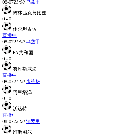
08-07
21:00
乌兹甲
奥林匹克莫比兹
0
-
0
休尔坦古佐
直播中
08-07
21:00
乌兹甲
FA共和国
0
-
0
努库斯咸海
直播中
08-07
21:00
也统杯
阿里塔泽
0
-
0
沃达特
直播中
08-07
22:00
法罗甲
维斯图尔