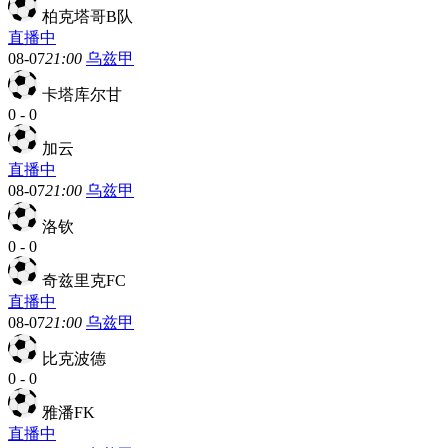
柏克塔哥B队
直播中
08-07
21:00
乌兹甲
卡塔库尔甘
0
-
0
加云
直播中
08-07
21:00
乌兹甲
洛钦
0
-
0
奇兹里克FC
直播中
08-07
21:00
乌兹甲
比克波德
0
-
0
雅潘FK
直播中