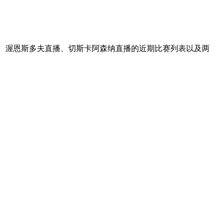
谊、渥恩斯多夫直播、切斯卡阿森纳直播的近期比赛列表以及两