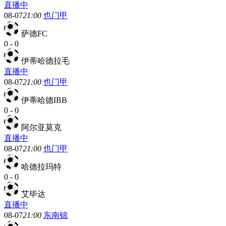
直播中
08-07
21:00
也门甲
萨德FC
0
-
0
伊蒂哈德拉毛
直播中
08-07
21:00
也门甲
伊蒂哈德IBB
0
-
0
阿尔亚莫克
直播中
08-07
21:00
也门甲
哈德拉玛特
0
-
0
艾毕达
直播中
08-07
21:00
东南锦