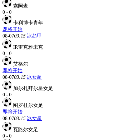
索阿查
0
-
0
卡利博卡青年
即将开始
08-07
03:15
冰岛甲
IR雷克雅未克
0
-
0
艾格尔
即将开始
08-07
03:15
冰女超
加尔扎拜尔星女足
0
-
0
图罗杜尔女足
即将开始
08-07
03:15
冰女超
瓦路尔女足
0
-
0