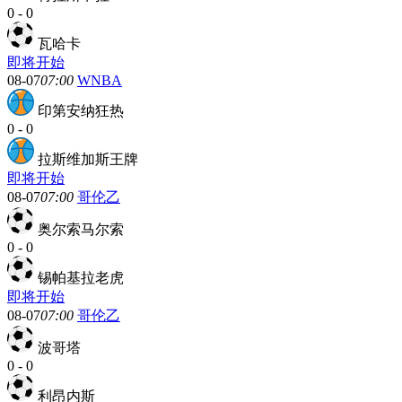
0
-
0
瓦哈卡
即将开始
08-07
07:00
WNBA
印第安纳狂热
0
-
0
拉斯维加斯王牌
即将开始
08-07
07:00
哥伦乙
奥尔索马尔索
0
-
0
锡帕基拉老虎
即将开始
08-07
07:00
哥伦乙
波哥塔
0
-
0
利昂内斯