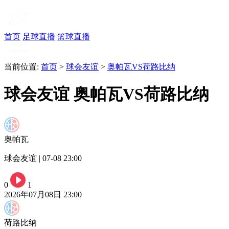
首页
足球直播
篮球直播
当前位置:
首页
>
球会友谊
>
奥帕瓦VS荷路比纳
球会友谊 奥帕瓦VS荷路比纳
奥帕瓦
球会友谊 | 07-08 23:00
0
1
2026年07月08日 23:00
荷路比纳