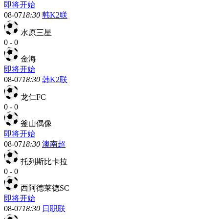
即将开始
08-07
18:30
韩K2联
水原三星
0
-
0
金海
即将开始
08-07
18:30
韩K2联
龙仁FC
0
-
0
釜山偶像
即将开始
08-07
18:30
澳南超
托列斯比卡拉
0
-
0
西阿德莱德SC
即将开始
08-07
18:30
日职联