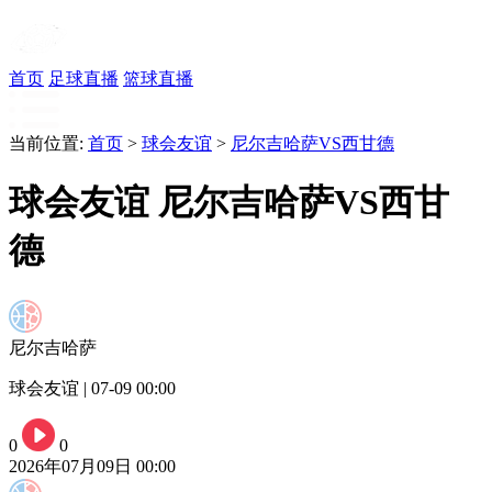
首页
足球直播
篮球直播
当前位置:
首页
>
球会友谊
>
尼尔吉哈萨VS西甘德
球会友谊 尼尔吉哈萨VS西甘
德
尼尔吉哈萨
球会友谊 | 07-09 00:00
0
0
2026年07月09日 00:00