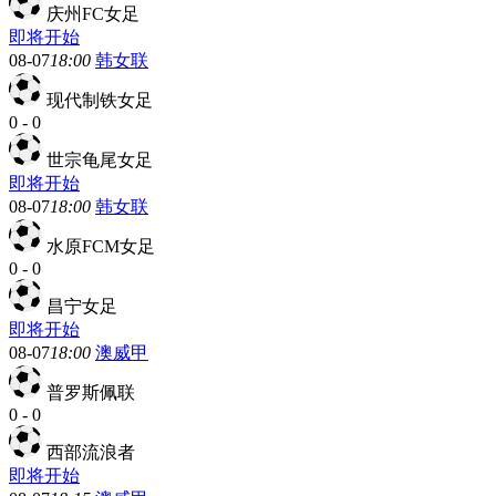
庆州FC女足
即将开始
08-07
18:00
韩女联
现代制铁女足
0
-
0
世宗龟尾女足
即将开始
08-07
18:00
韩女联
水原FCM女足
0
-
0
昌宁女足
即将开始
08-07
18:00
澳威甲
普罗斯佩联
0
-
0
西部流浪者
即将开始