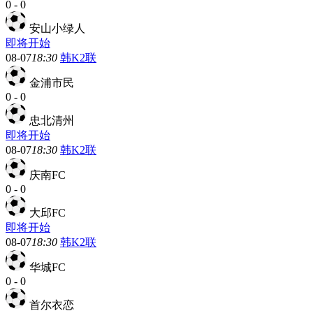
0
-
0
安山小绿人
即将开始
08-07
18:30
韩K2联
金浦市民
0
-
0
忠北清州
即将开始
08-07
18:30
韩K2联
庆南FC
0
-
0
大邱FC
即将开始
08-07
18:30
韩K2联
华城FC
0
-
0
首尔衣恋