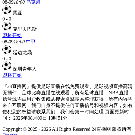
08-09
18:00
乌克超
柔亚
0
-
0
克里夫巴斯
即将开始
08-09
18:00
中甲
延边龙鼎
0
-
0
深圳青年人
即将开始
『24直播网』提供足球直播在线免费观看、足球视频直播高清
无插件、足球比赛直播在线观看，所有足球直播，NBA直播
信号源均由用户收集或从搜索引擎搜索整理获得，所有内容均
来自互联网，我们自身不提供任何直播信号和视频内容，如有
侵犯您的权益请联系我们，我们会第一时间处理 页面更新时
间： 2026年08月09日 13时51分
Copyright © 2025 - 2026 All Rights Reserved 24直播网 版权所有