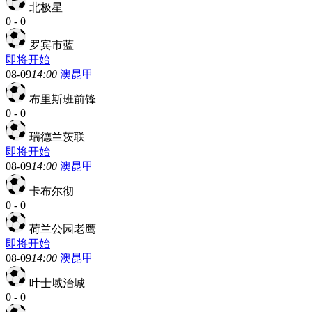
北极星
0
-
0
罗宾市蓝
即将开始
08-09
14:00
澳昆甲
布里斯班前锋
0
-
0
瑞德兰茨联
即将开始
08-09
14:00
澳昆甲
卡布尔彻
0
-
0
荷兰公园老鹰
即将开始
08-09
14:00
澳昆甲
叶士域治城
0
-
0