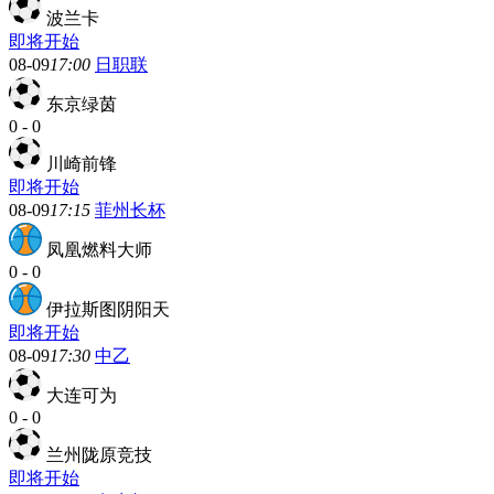
波兰卡
即将开始
08-09
17:00
日职联
东京绿茵
0
-
0
川崎前锋
即将开始
08-09
17:15
菲州长杯
凤凰燃料大师
0
-
0
伊拉斯图阴阳天
即将开始
08-09
17:30
中乙
大连可为
0
-
0
兰州陇原竞技
即将开始