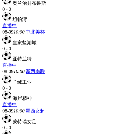
奥兰治县布鲁斯
0
-
0
坦帕湾
直播中
08-09
10:00
中北美杯
皇家盐湖城
0
-
0
亚特兰特
直播中
08-09
10:00
新西南联
羊绒工业
0
-
0
海岸精神
直播中
08-09
10:00
墨西女超
蒙特瑞女足
0
-
0