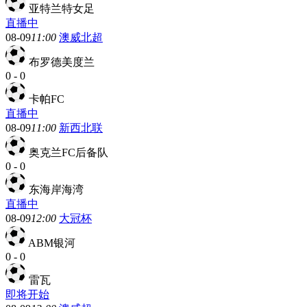
亚特兰特女足
直播中
08-09
11:00
澳威北超
布罗德美度兰
0
-
0
卡帕FC
直播中
08-09
11:00
新西北联
奥克兰FC后备队
0
-
0
东海岸海湾
直播中
08-09
12:00
大冠杯
ABM银河
0
-
0
雷瓦
即将开始