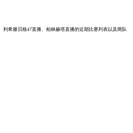
、利希滕贝格47直播、柏林赫塔直播的近期比赛列表以及两队