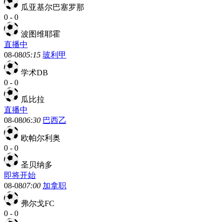
瓜亚基尔巴塞罗那
0
-
0
波图维耶霍
直播中
08-08
05:15
玻利甲
学术DB
0
-
0
瓜比拉
直播中
08-08
06:30
巴西乙
欧帕尔利奥
0
-
0
圣贝纳多
即将开始
08-08
07:00
加拿职
弗尔戈FC
0
-
0