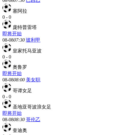
08-08
07:30
巴西乙
塞阿拉
0
-
0
庞特普雷塔
即将开始
08-08
07:30
玻利甲
皇家托马亚波
0
-
0
奥鲁罗
即将开始
08-08
08:00
美女职
哥谭女足
0
-
0
圣地亚哥波浪女足
即将开始
08-08
08:30
哥伦乙
奎迪奥