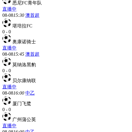
悉尼FC青年队
直播中
08-08
15:30
澳首超
堪培拉FC
0
-
0
奥康诺骑士
直播中
08-08
15:45
澳首超
莫纳洛黑豹
0
-
0
贝尔康纳联
直播中
08-08
16:00
中乙
厦门飞鹭
0
-
0
广州蒲公英
直播中
08-08
16:00
中乙