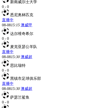
新南威尔士大学
0
-
0
悉尼奥林匹克
直播中
08-08
15:15
澳威甲
达尔维奇希尔
0
-
0
麦克亚瑟公羊队
直播中
08-08
15:30
澳威超
思比瑞特
0
-
0
黑镇市足球俱乐部
直播中
08-08
15:30
澳威超
萨瑟兰鲨鱼
0
-
0