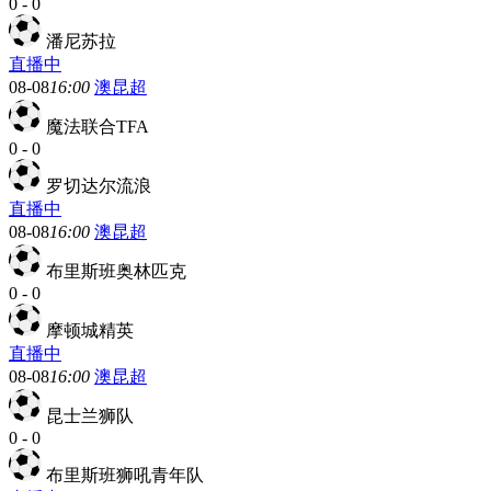
0
-
0
潘尼苏拉
直播中
08-08
16:00
澳昆超
魔法联合TFA
0
-
0
罗切达尔流浪
直播中
08-08
16:00
澳昆超
布里斯班奥林匹克
0
-
0
摩顿城精英
直播中
08-08
16:00
澳昆超
昆士兰狮队
0
-
0
布里斯班狮吼青年队