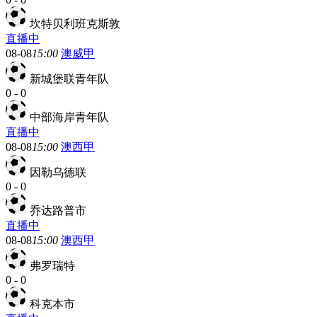
坎特贝利班克斯敦
直播中
08-08
15:00
澳威甲
新城堡联青年队
0
-
0
中部海岸青年队
直播中
08-08
15:00
澳西甲
因勒乌德联
0
-
0
乔达路普市
直播中
08-08
15:00
澳西甲
弗罗瑞特
0
-
0
科克本市