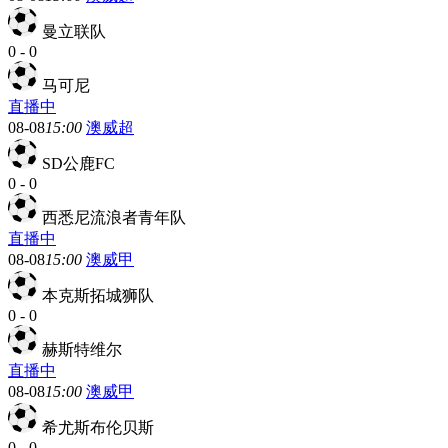
曼立联队
0
-
0
马可尼
直播中
08-08
15:00
澳威超
SD公鹿FC
0
-
0
西悉尼流浪者青年队
直播中
08-08
15:00
澳威甲
本克斯拓城狮队
0
-
0
赫斯特维尔
直播中
08-08
15:00
澳威甲
希尤斯布伦贝斯
0
-
0