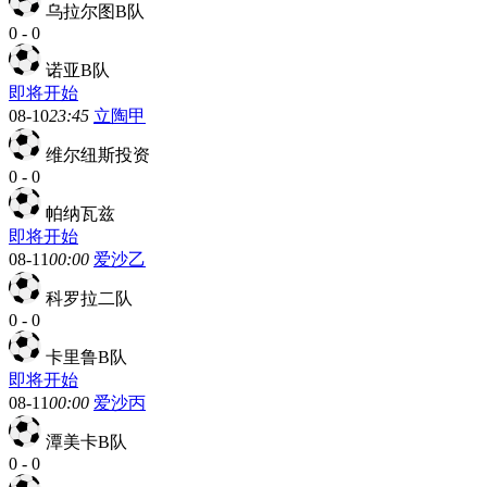
乌拉尔图B队
0
-
0
诺亚B队
即将开始
08-10
23:45
立陶甲
维尔纽斯投资
0
-
0
帕纳瓦兹
即将开始
08-11
00:00
爱沙乙
科罗拉二队
0
-
0
卡里鲁B队
即将开始
08-11
00:00
爱沙丙
潭美卡B队
0
-
0