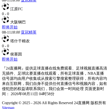
08-11
18:00
亚冠精英
江原FC
0
-
0
大阪钢巴
即将开始
08-11
18:00
亚冠精英
塔什干棉农
0
-
0
侯塞因
即将开始
『24直播网』提供足球直播在线免费观看、足球视频直播高清
无插件、足球比赛直播在线观看，所有足球直播，NBA直播
信号源均由用户收集或从搜索引擎搜索整理获得，所有内容均
来自互联网，我们自身不提供任何直播信号和视频内容，如有
侵犯您的权益请联系我们，我们会第一时间处理 页面更新时
间： 2026年08月11日 04时58分
Copyright © 2025 - 2026 All Rights Reserved 24直播网 版权所有
Sitemap