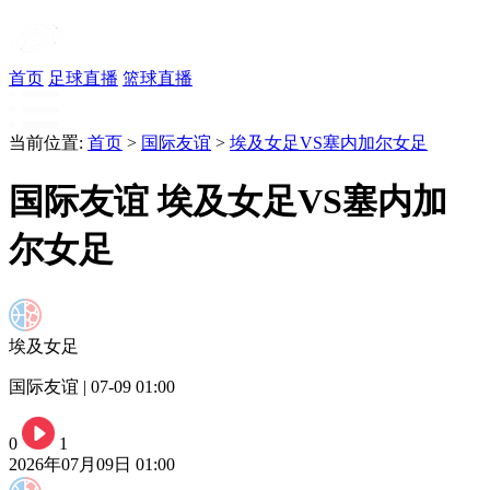
首页
足球直播
篮球直播
当前位置:
首页
>
国际友谊
>
埃及女足VS塞内加尔女足
国际友谊 埃及女足VS塞内加
尔女足
埃及女足
国际友谊 | 07-09 01:00
0
1
2026年07月09日 01:00