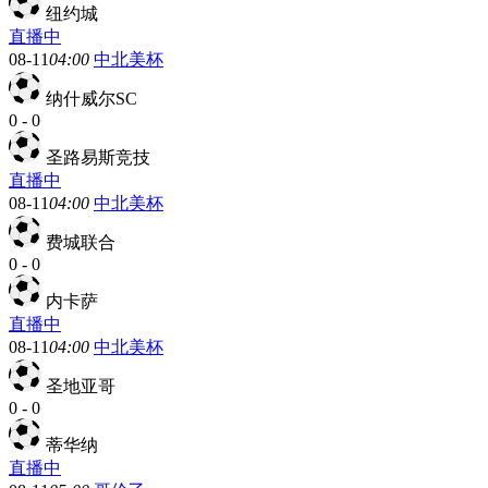
纽约城
直播中
08-11
04:00
中北美杯
纳什威尔SC
0
-
0
圣路易斯竞技
直播中
08-11
04:00
中北美杯
费城联合
0
-
0
内卡萨
直播中
08-11
04:00
中北美杯
圣地亚哥
0
-
0
蒂华纳
直播中