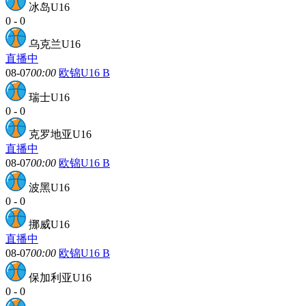
冰岛U16
0
-
0
乌克兰U16
直播中
08-07
00:00
欧锦U16 B
瑞士U16
0
-
0
克罗地亚U16
直播中
08-07
00:00
欧锦U16 B
波黑U16
0
-
0
挪威U16
直播中
08-07
00:00
欧锦U16 B
保加利亚U16
0
-
0