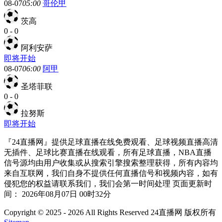
08-07
05:00
哥伦甲
茨高
0
-
0
阿利安萨
即将开始
08-07
06:00
阿甲
圣塔菲联
0
-
0
拉努斯
即将开始
『24直播网』提供足球直播在线免费观看、足球视频直播高清
无插件、足球比赛直播在线观看，所有足球直播，NBA直播
信号源均由用户收集或从搜索引擎搜索整理获得，所有内容均
来自互联网，我们自身不提供任何直播信号和视频内容，如有
侵犯您的权益请联系我们，我们会第一时间处理 页面更新时
间： 2026年08月07日 00时32分
Copyright © 2025 - 2026 All Rights Reserved 24直播网 版权所有