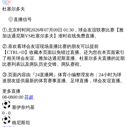
杜塞尔多夫
直播信号
①.北京时时间2026年07月09日 01:30，球会友谊联赛比赛【雅
加达通尼斯VS杜塞尔多夫】准时在线免费直播。
②.喜欢看球会友谊现场直播比赛的朋友可以提前
【CTRL+D】收藏本页面以免错过直播。还为您在本页面索引
了相关球会友谊、雅加达通尼斯直播、杜塞尔多夫直播的近期
比赛列表以及两队历史交锋、两队赛程。
③.页面内容由『24直播网』体育小编整理发布；24小时为球
迷朋友提供最新的体育赛事直播、足球直播，球会友谊直播。
更多直播
08-08
00:00
芬超
塞伊奈约基
0
-
0
格尼斯坦