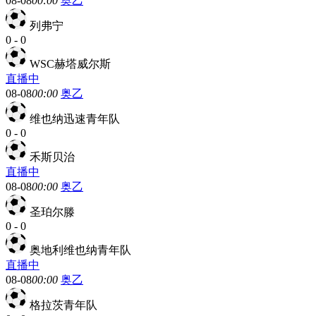
08-08
00:00
奥乙
列弗宁
0
-
0
WSC赫塔威尔斯
直播中
08-08
00:00
奥乙
维也纳迅速青年队
0
-
0
禾斯贝治
直播中
08-08
00:00
奥乙
圣珀尔滕
0
-
0
奥地利维也纳青年队
直播中
08-08
00:00
奥乙
格拉茨青年队