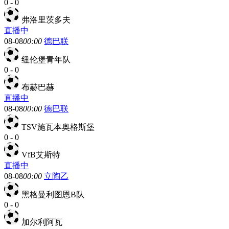
0
-
0
弗洛里茨多夫
直播中
08-08
00:00
德巴联
纽伦堡青年队
0
-
0
布赫巴赫
直播中
08-08
00:00
德巴联
TSV施瓦本奥格斯堡
0
-
0
VfB艾斯特
直播中
08-08
00:00
立陶乙
黑格曼利图恩B队
0
-
0
加尔利阿瓦