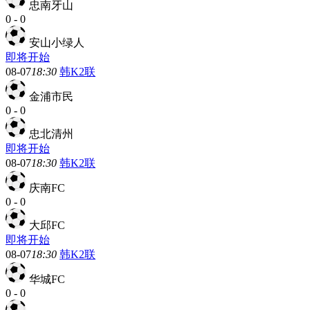
忠南牙山
0
-
0
安山小绿人
即将开始
08-07
18:30
韩K2联
金浦市民
0
-
0
忠北清州
即将开始
08-07
18:30
韩K2联
庆南FC
0
-
0
大邱FC
即将开始
08-07
18:30
韩K2联
华城FC
0
-
0