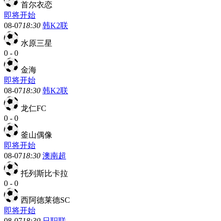
首尔衣恋
即将开始
08-07
18:30
韩K2联
水原三星
0
-
0
金海
即将开始
08-07
18:30
韩K2联
龙仁FC
0
-
0
釜山偶像
即将开始
08-07
18:30
澳南超
托列斯比卡拉
0
-
0
西阿德莱德SC
即将开始
08-07
18:30
日职联