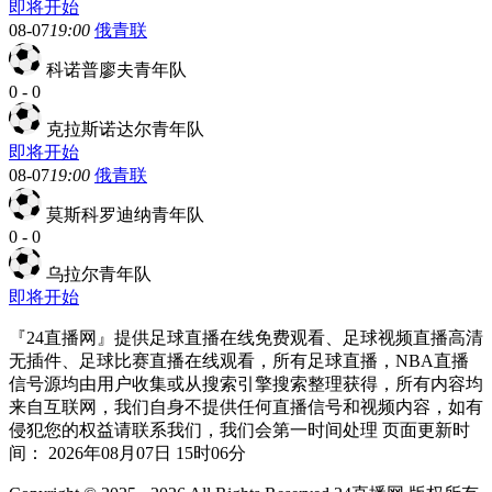
即将开始
08-07
19:00
俄青联
科诺普廖夫青年队
0
-
0
克拉斯诺达尔青年队
即将开始
08-07
19:00
俄青联
莫斯科罗迪纳青年队
0
-
0
乌拉尔青年队
即将开始
『24直播网』提供足球直播在线免费观看、足球视频直播高清
无插件、足球比赛直播在线观看，所有足球直播，NBA直播
信号源均由用户收集或从搜索引擎搜索整理获得，所有内容均
来自互联网，我们自身不提供任何直播信号和视频内容，如有
侵犯您的权益请联系我们，我们会第一时间处理 页面更新时
间： 2026年08月07日 15时06分