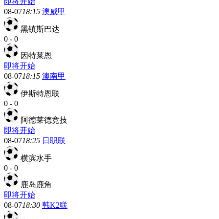
即将开始
08-07
18:15
澳威甲
黑镇斯巴达
0
-
0
因特莱恩
即将开始
08-07
18:15
澳南甲
伊斯特恩联
0
-
0
阿德莱德竞技
即将开始
08-07
18:25
日职联
横滨水手
0
-
0
鹿岛鹿角
即将开始
08-07
18:30
韩K2联