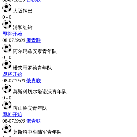
大阪钢巴
0
-
0
浦和红钻
即将开始
08-07
19:00
俄青联
阿尔玛兹安泰青年队
0
-
0
诺夫哥罗德青年队
即将开始
08-07
19:00
俄青联
莫斯科切尔塔诺沃青年队
0
-
0
喀山鲁宾青年队
即将开始
08-07
19:00
俄青联
莫斯科中央陆军青年队