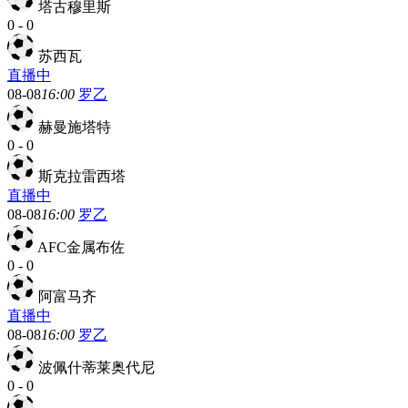
塔古穆里斯
0
-
0
苏西瓦
直播中
08-08
16:00
罗乙
赫曼施塔特
0
-
0
斯克拉雷西塔
直播中
08-08
16:00
罗乙
AFC金属布佐
0
-
0
阿富马齐
直播中
08-08
16:00
罗乙
波佩什蒂莱奥代尼
0
-
0