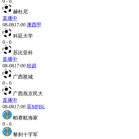
0
-
0
赫杜尼
直播中
08-08
17:00
澳西甲
科廷大学
0
-
0
苏比亚科
直播中
08-08
17:00
桂超
广西邕城
0
-
0
广西燕京民大
直播中
08-08
17:00
菲MPBL
帕赛航海家
0
-
0
黎刹十字军