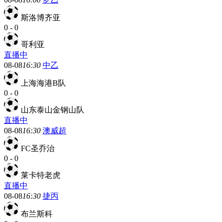
斯洛博齐亚
0
-
0
哥利亚
直播中
08-08
16:30
中乙
上海海港B队
0
-
0
山东泰山金钢山队
直播中
08-08
16:30
澳威超
FC圣乔治
0
-
0
莱卡特老虎
直播中
08-08
16:30
捷丙
布兰斯科