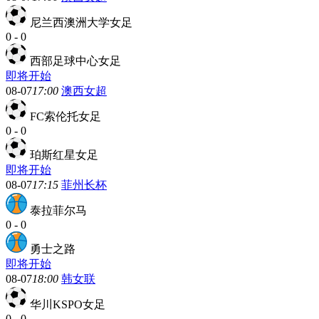
尼兰西澳洲大学女足
0
-
0
西部足球中心女足
即将开始
08-07
17:00
澳西女超
FC索伦托女足
0
-
0
珀斯红星女足
即将开始
08-07
17:15
菲州长杯
泰拉菲尔马
0
-
0
勇士之路
即将开始
08-07
18:00
韩女联
华川KSPO女足
0
-
0