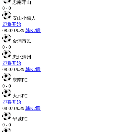
忠南牙山
0
-
0
安山小绿人
即将开始
08-07
18:30
韩K2联
金浦市民
0
-
0
忠北清州
即将开始
08-07
18:30
韩K2联
庆南FC
0
-
0
大邱FC
即将开始
08-07
18:30
韩K2联
华城FC
0
-
0