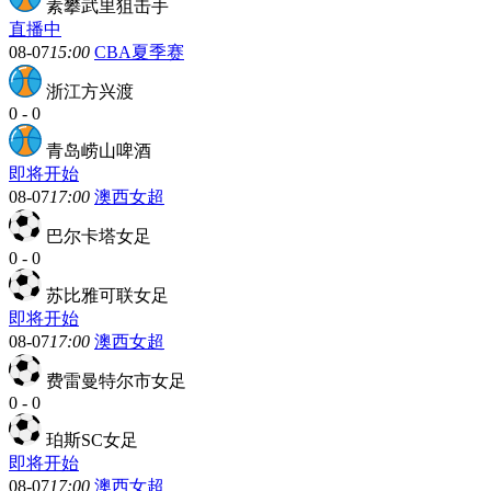
素攀武里狙击手
直播中
08-07
15:00
CBA夏季赛
浙江方兴渡
0
-
0
青岛崂山啤酒
即将开始
08-07
17:00
澳西女超
巴尔卡塔女足
0
-
0
苏比雅可联女足
即将开始
08-07
17:00
澳西女超
费雷曼特尔市女足
0
-
0
珀斯SC女足
即将开始
08-07
17:00
澳西女超