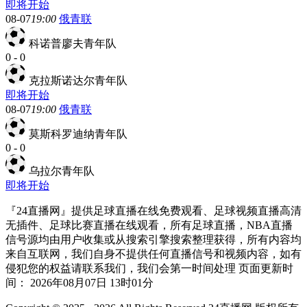
即将开始
08-07
19:00
俄青联
科诺普廖夫青年队
0
-
0
克拉斯诺达尔青年队
即将开始
08-07
19:00
俄青联
莫斯科罗迪纳青年队
0
-
0
乌拉尔青年队
即将开始
『24直播网』提供足球直播在线免费观看、足球视频直播高清
无插件、足球比赛直播在线观看，所有足球直播，NBA直播
信号源均由用户收集或从搜索引擎搜索整理获得，所有内容均
来自互联网，我们自身不提供任何直播信号和视频内容，如有
侵犯您的权益请联系我们，我们会第一时间处理 页面更新时
间： 2026年08月07日 13时01分