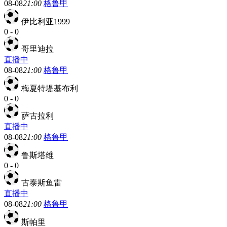
08-08
21:00
格鲁甲
伊比利亚1999
0
-
0
哥里迪拉
直播中
08-08
21:00
格鲁甲
梅夏特堤基布利
0
-
0
萨古拉利
直播中
08-08
21:00
格鲁甲
鲁斯塔维
0
-
0
古泰斯鱼雷
直播中
08-08
21:00
格鲁甲
斯帕里