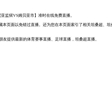
【坦桑尼亚监狱VS姆贝亚市】准时在线免费直播。
】收藏本页面以免错过直播。还为您在本页面索引了相关坦桑超、
球迷朋友提供最新的体育赛事直播、足球直播，坦桑超直播。